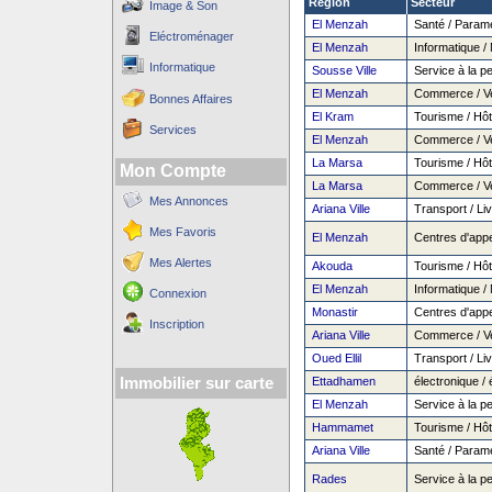
Région
Secteur
Image & Son
El Menzah
Santé / Paramé
Eléctroménager
El Menzah
Informatique / 
Informatique
Sousse Ville
Service à la p
El Menzah
Commerce / Vent
Bonnes Affaires
El Kram
Tourisme / Hôte
Services
El Menzah
Commerce / Vent
La Marsa
Tourisme / Hôte
Mon Compte
La Marsa
Commerce / Vent
Mes Annonces
Ariana Ville
Transport / Liv
Mes Favoris
El Menzah
Centres d'appe
Mes Alertes
Akouda
Tourisme / Hôte
El Menzah
Informatique / 
Connexion
Monastir
Centres d'appe
Inscription
Ariana Ville
Commerce / Vent
Oued Ellil
Transport / Liv
Immobilier sur carte
Ettadhamen
électronique / é
El Menzah
Service à la p
Hammamet
Tourisme / Hôte
Ariana Ville
Santé / Paramé
Rades
Service à la p