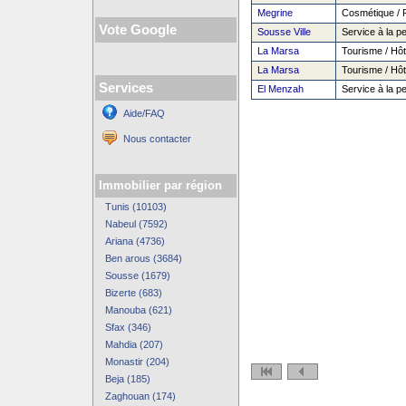
Megrine
Cosmétique / P
Vote Google
Sousse Ville
Service à la p
La Marsa
Tourisme / Hôte
La Marsa
Tourisme / Hôte
Services
El Menzah
Service à la p
Aide/FAQ
Nous contacter
Immobilier par région
Tunis (10103)
Nabeul (7592)
Ariana (4736)
Ben arous (3684)
Sousse (1679)
Bizerte (683)
Manouba (621)
Sfax (346)
Mahdia (207)
Monastir (204)
Beja (185)
Zaghouan (174)