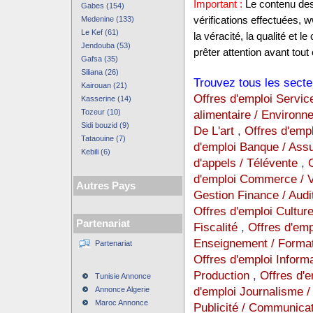
Important :
Le contenu des 
Gabes (154)
Medenine (133)
vérifications effectuées,
Le Kef (61)
la véracité, la qualité et
Jendouba (53)
prêter attention avant tout 
Gafsa (35)
Siliana (26)
Trouvez tous les secte
Kairouan (21)
Offres d'emploi Servic
Kasserine (14)
Tozeur (10)
alimentaire / Environ
Sidi bouzid (9)
De L'art
,
Offres d'emp
Tataouine (7)
d'emploi Banque / Ass
Kebili (6)
d'appels / Télévente
,
d'emploi Commerce / Ve
Autres Pays
Gestion Finance / Audi
Offres d'emploi Cultur
Partenariat
Fiscalité
,
Offres d'empl
Enseignement / Format
Partenariat
Offres d'emploi Inform
Production
,
Offres d'
Tunisie Annonce
d'emploi Journalisme / 
Annonce Algerie
Maroc Annonce
Publicité / Communica