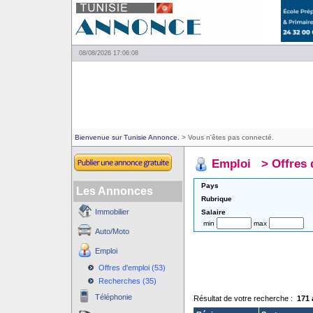
08/08/2026 17:06:08
Bienvenue sur Tunisie Annonce.
> Vous n'êtes pas connecté.
Emploi
>
Offres 
Pays
Les Annonces
Rubrique
Immobilier
Salaire
min
max
Auto/Moto
Emploi
Offres d'emploi (53)
Recherches (35)
Téléphonie
Résultat de votre recherche :
171 