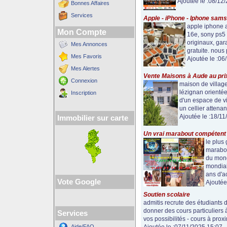
Ajoutée le :08/12
Bonnes Affaires
Services
Apple - iPhone - Iphone sams
apple iphone a
Mon Compte
16e, sony ps5
originaux, gar
Mes Annonces
gratuite. nous
Mes Favoris
Ajoutée le :06
Mes Alertes
Vente Maisons à Aude au pri
Connexion
maison de villag
lézignan orienté
Inscription
d'un espace de v
un cellier attena
Ajoutée le :18/11
Immobilier sur carte
Un vrai marabout compétent
le plus
marabo
du mond
mondial
ans d'ac
Vote Google
Ajoutée
Soutien scolaire
admitis recrute des étudiants
donner des cours particuliers 
Services
vos possibilités - cours à prox
Aide/FAQ