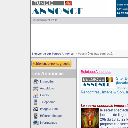
08/08/2026 21:27:11
Bienvenue sur Tunisie Annonce.
> Vous n'êtes pas connecté.
Belgique Annonces
Les Annonces
Site B
Immobilier
(locati
Trouve
Auto/Moto
Rencontres, Image & Son, In
Emploi
Téléphonie
Le secret spectacle immersif
Image & Son
le secret spectacl
jacques de liege c
Eléctroménager
20h du 13 au 22 fé
Informatique
propose « le secre