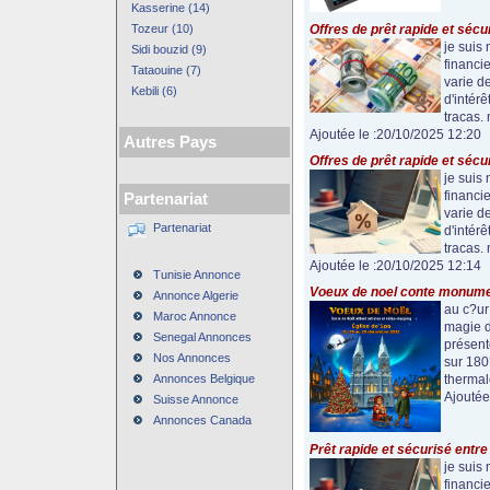
Kasserine (14)
Tozeur (10)
Offres de prêt rapide et sécu
je suis
Sidi bouzid (9)
financie
Tataouine (7)
varie de
Kebili (6)
d'intér
tracas. 
Ajoutée le :20/10/2025 12:20
Autres Pays
Offres de prêt rapide et sécu
je suis
financie
Partenariat
varie de
Partenariat
d'intér
tracas. 
Ajoutée le :20/10/2025 12:14
Tunisie Annonce
Voeux de noel conte monumen
Annonce Algerie
au c?ur
Maroc Annonce
magie d
Senegal Annonces
présent
Nos Annonces
sur 180
Annonces Belgique
thermale
Ajoutée
Suisse Annonce
Annonces Canada
Prêt rapide et sécurisé entre 
je suis
financie