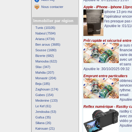
Ajoutée le :07/11/2025 15:07
Nous contacter
Apple - iPhone - Iphone 13pr
iphone 13 pro max
l'opérateur encor
Immobilier par région
l'es presque pas u
Ajoutée le :01/1
Tunis (10105)
Nabeul (7594)
Ariana (4734)
Prêt rapide et sécurisé entre 
Ben arous (3685)
je suis
financie
Sousse (1680)
varie d
Bizerte (682)
avec un
Manouba (622)
et sans 
Sfax (347)
Ajoutée le :30/10/2025 09:32
Mahdia (207)
Emprunt entre particuliers
Monastir (204)
obtenez
Beja (185)
service
Zaghouan (174)
rythme.
email:
Gabes (154)
Ajoutée
Medenine (133)
Le Kef (61)
Reflex numérique - Rastky c
rastky 
Jendouba (53)
avec zo
Gafsa (35)
vidéo yo
Siliana (26)
Ajoutée
Kairouan (21)