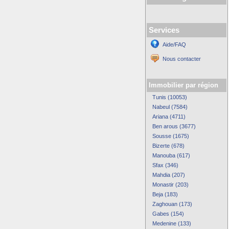
Services
Aide/FAQ
Nous contacter
Immobilier par région
Tunis (10053)
Nabeul (7584)
Ariana (4711)
Ben arous (3677)
Sousse (1675)
Bizerte (678)
Manouba (617)
Sfax (346)
Mahdia (207)
Monastir (203)
Beja (183)
Zaghouan (173)
Gabes (154)
Medenine (133)