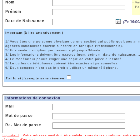
Nom
- Vo
- Pa
Prénom
Date de Naissance
(Ex.06/09
Important (à lire attentivement )
1/ Vous êtes une personne physique ou une société qui publie quelques anno
agences immobileres doivent s'inscrire en tant que Professionnels).
2/ Une seule inscription par personne physique/Morale.
3/ Les informations doivent être exactes (
nom
,
prénom
,
date de naissance
,..
4/ Le modérateur pourra exiger une copie de votre pièce d'identité.
5/ Le ou les de téléphones doivent être exactes et personnelles.
6/ Deux comptes n'ont pas le droit d'utiliser un même téléphone.
J'ai lu et j'accepte sans réserve
Informations de connexion
Mail
Mot de passe
Re- Mot de passe
Important
: Votre adresse mail doit être valide, vous devez confirmer votre en
réception d'un mail.