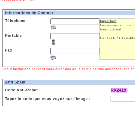
Informations de Contact
Téléphone
Important
Les numéros doivent
international
Portable
Ex.
+216 71 123 45
Fax
Ces informations peuvent vous aider lors de la saisie de vos annonces, ces ch
Anti Spam
RK2419
Code Anti-Robot
Tapez le code que vous voyez sur l'image :