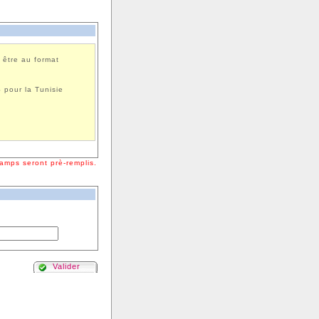
 être au format
6
pour la Tunisie
amps seront prè-remplis.
Valider