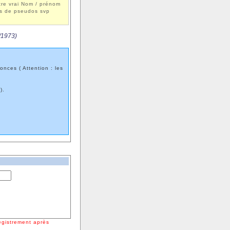
tre vrai Nom / prénom
s de pseudos svp
/1973)
nces ( Attention : les
.).
registrement après