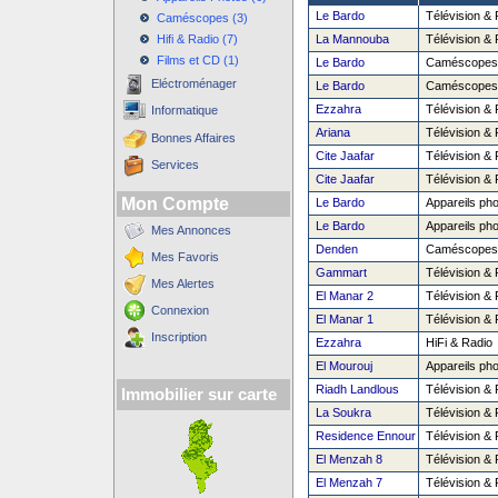
Le Bardo
Télévision & 
Caméscopes (3)
Hifi & Radio (7)
La Mannouba
Télévision & 
Films et CD (1)
Le Bardo
Caméscopes
Eléctroménager
Le Bardo
Caméscopes
Ezzahra
Télévision & 
Informatique
Ariana
Télévision & 
Bonnes Affaires
Cite Jaafar
Télévision & 
Services
Cite Jaafar
Télévision & 
Mon Compte
Le Bardo
Appareils pho
Le Bardo
Appareils pho
Mes Annonces
Denden
Caméscopes
Mes Favoris
Gammart
Télévision & 
Mes Alertes
El Manar 2
Télévision & 
Connexion
El Manar 1
Télévision & 
Inscription
Ezzahra
HiFi & Radio
El Mourouj
Appareils pho
Riadh Landlous
Télévision & 
Immobilier sur carte
La Soukra
Télévision & 
Residence Ennour
Télévision & 
El Menzah 8
Télévision & 
El Menzah 7
Télévision & 