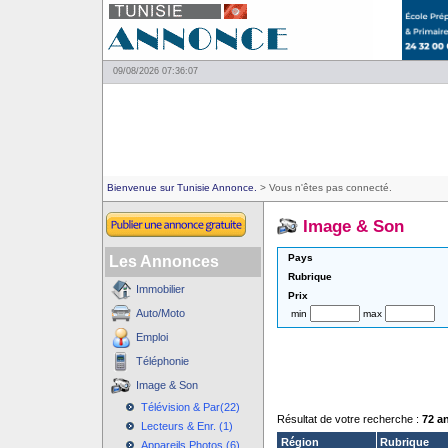
09/08/2026 07:36:07
Bienvenue sur Tunisie Annonce.
> Vous n'êtes pas connecté.
Image & Son
Pays
Les Annonces
Rubrique
Immobilier
Prix
Auto/Moto
min
max
Emploi
Téléphonie
Image & Son
Télévision & Par(22)
Résultat de votre recherche :
72 a
Lecteurs & Enr. (1)
Région
Rubrique
Appareils Photos (6)