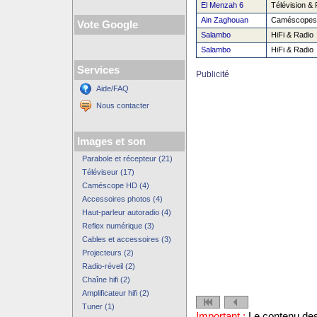
El Menzah 6
Télévision & 
Ain Zaghouan
Caméscopes
Vote Google
Salambo
HiFi & Radio
Salambo
HiFi & Radio
Services
Publicité
Aide/FAQ
Nous contacter
Images et son
Parabole et récepteur (21)
Téléviseur (17)
Caméscope HD (4)
Accessoires photos (4)
Haut-parleur autoradio (4)
Reflex numérique (3)
Cables et accessoires (3)
Projecteurs (2)
Radio-réveil (2)
Chaîne hifi (2)
Amplificateur hifi (2)
Tuner (1)
Important :
Le contenu des 