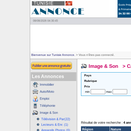
08/08/2026 04:30:45
Bienvenue sur Tunisie Annonce.
> Vous n'êtes pas connecté.
Image & Son
>
C
Pays
Les Annonces
Rubrique
Immobilier
Prix
Auto/Moto
min
max
Emploi
Téléphonie
Image & Son
Télévision & Par(22)
Résultat de votre recherche :
4 an
Lecteurs & Enr. (1)
Région
Nature
Appareils Photos (6)