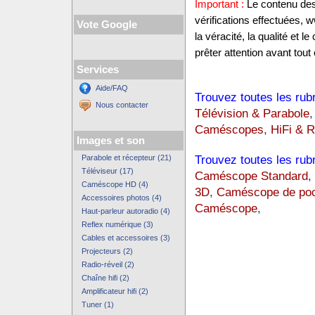
Important :
Le contenu des 
vérifications effectuées,
Vote Google
la véracité, la qualité et
prêter attention avant tout 
Services
Aide/FAQ
Trouvez toutes les rub
Nous contacter
Télévision & Parabole
Caméscopes
,
HiFi & R
Images et son
Trouvez toutes les ru
Parabole et récepteur (21)
Téléviseur (17)
Caméscope Standard
,
Caméscope HD (4)
3D
,
Caméscope de po
Accessoires photos (4)
Caméscope
,
Haut-parleur autoradio (4)
Reflex numérique (3)
Cables et accessoires (3)
Projecteurs (2)
Radio-réveil (2)
Chaîne hifi (2)
Amplificateur hifi (2)
Tuner (1)