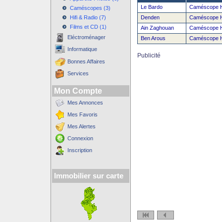
Le Bardo
Caméscope 
Caméscopes (3)
Hifi & Radio (7)
Denden
Caméscope 
Films et CD (1)
Ain Zaghouan
Caméscope 
Eléctroménager
Ben Arous
Caméscope 
Informatique
Publicité
Bonnes Affaires
Services
Mon Compte
Mes Annonces
Mes Favoris
Mes Alertes
Connexion
Inscription
Immobilier sur carte