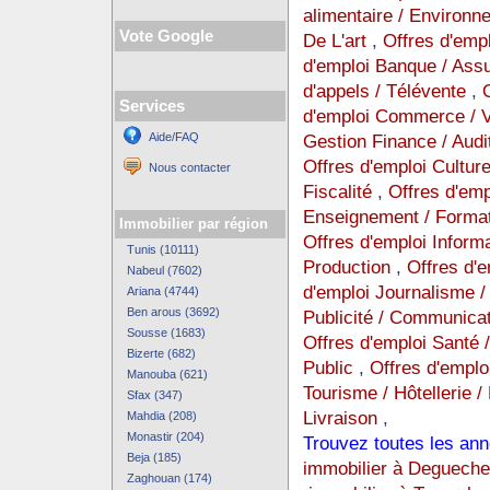
alimentaire / Environ
Vote Google
De L'art
,
Offres d'emp
d'emploi Banque / Ass
d'appels / Télévente
,
Services
d'emploi Commerce / Ve
Aide/FAQ
Gestion Finance / Audi
Offres d'emploi Cultur
Nous contacter
Fiscalité
,
Offres d'empl
Enseignement / Format
Immobilier par région
Offres d'emploi Inform
Tunis (10111)
Production
,
Offres d'
Nabeul (7602)
d'emploi Journalisme / 
Ariana (4744)
Ben arous (3692)
Publicité / Communica
Sousse (1683)
Offres d'emploi Santé 
Bizerte (682)
Public
,
Offres d'emplo
Manouba (621)
Tourisme / Hôtellerie /
Sfax (347)
Livraison
,
Mahdia (208)
Monastir (204)
Trouvez toutes les ann
Beja (185)
immobilier à Degueche
Zaghouan (174)