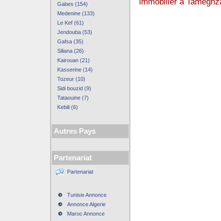
immobilier à Tameghz
Gabes (154)
Medenine (133)
Le Kef (61)
Jendouba (53)
Gafsa (35)
Siliana (26)
Kairouan (21)
Kasserine (14)
Tozeur (10)
Sidi bouzid (9)
Tataouine (7)
Kebili (6)
Autres Pays
Partenariat
Partenariat
Tunisie Annonce
Annonce Algerie
Maroc Annonce