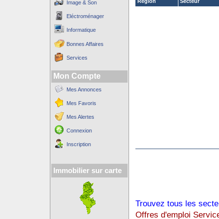
Région
Secteur
Image & Son
Eléctroménager
Informatique
Bonnes Affaires
Services
Mon Compte
Mes Annonces
Mes Favoris
Mes Alertes
Connexion
Inscription
Immobilier sur carte
Trouvez tous les secte
Offres d'emploi Servic