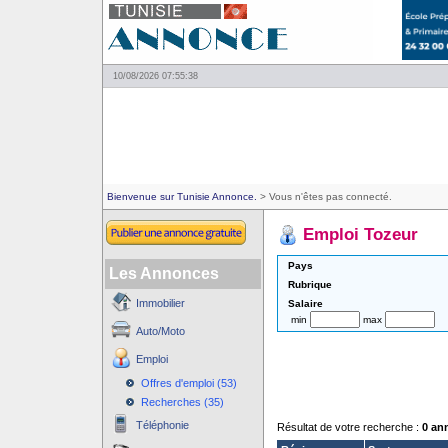
10/08/2026 07:55:38
Bienvenue sur Tunisie Annonce.
> Vous n'êtes pas connecté.
Emploi Tozeur
Pays
Les Annonces
Rubrique
Immobilier
Salaire
min
max
Auto/Moto
Emploi
Offres d'emploi (53)
Recherches (35)
Téléphonie
Résultat de votre recherche :
0 an