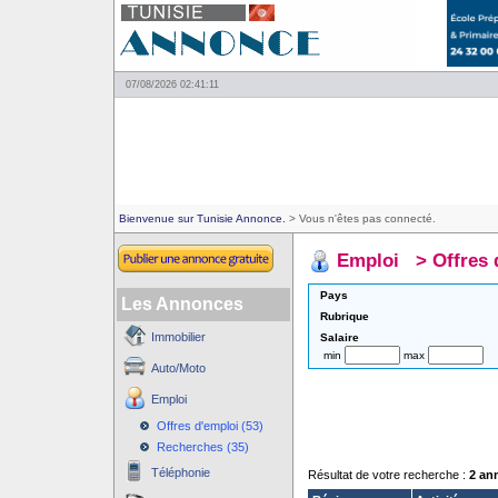
07/08/2026 02:41:11
Bienvenue sur Tunisie Annonce.
> Vous n'êtes pas connecté.
Emploi
>
Offres 
Pays
Les Annonces
Rubrique
Immobilier
Salaire
min
max
Auto/Moto
Emploi
Offres d'emploi (53)
Recherches (35)
Téléphonie
Résultat de votre recherche :
2 an