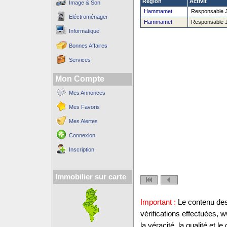
Région
Activit´
Image & Son
Hammamet
Responsable J
Eléctroménager
Hammamet
Responsable J
Informatique
Bonnes Affaires
Services
Mon Compte
Mes Annonces
Mes Favoris
Mes Alertes
Connexion
Inscription
Immobilier sur carte
Important :
Le contenu des 
vérifications effectuées,
la véracité, la qualité et