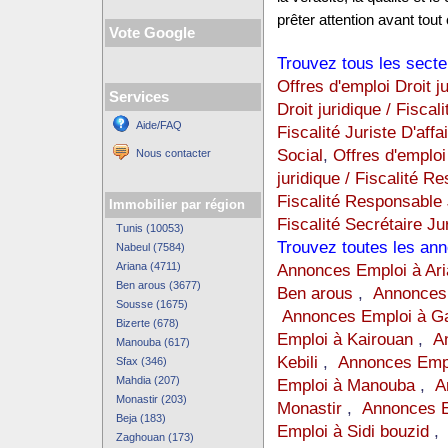
prêter attention avant tout 
Vote Google
Trouvez tous les secte
Offres d'emploi Droit j
Services
Droit juridique / Fiscali
Aide/FAQ
Fiscalité Juriste D'affa
Social
,
Offres d'emploi 
Nous contacter
juridique / Fiscalité 
Fiscalité Responsable 
Immobilier par région
Fiscalité Secrétaire Ju
Tunis (10053)
Trouvez toutes les an
Nabeul (7584)
Ariana (4711)
Annonces Emploi à Ari
Ben arous (3677)
Ben arous
,
Annonces 
Sousse (1675)
Annonces Emploi à G
Bizerte (678)
Emploi à Kairouan
,
A
Manouba (617)
Kebili
,
Annonces Empl
Sfax (346)
Mahdia (207)
Emploi à Manouba
,
A
Monastir (203)
Monastir
,
Annonces E
Beja (183)
Emploi à Sidi bouzid
Zaghouan (173)