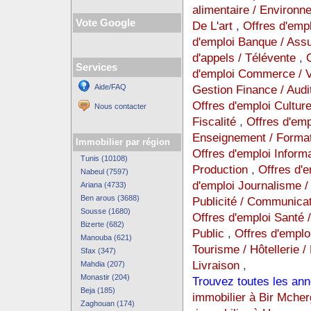
alimentaire / Environ
Vote Google
De L'art
,
Offres d'emp
d'emploi Banque / Ass
d'appels / Télévente
,
Services
d'emploi Commerce / Ve
Aide/FAQ
Gestion Finance / Audi
Offres d'emploi Cultur
Nous contacter
Fiscalité
,
Offres d'empl
Enseignement / Format
Immobilier par région
Offres d'emploi Inform
Tunis (10108)
Production
,
Offres d'
Nabeul (7597)
d'emploi Journalisme / 
Ariana (4733)
Ben arous (3688)
Publicité / Communica
Sousse (1680)
Offres d'emploi Santé 
Bizerte (682)
Public
,
Offres d'emplo
Manouba (621)
Tourisme / Hôtellerie /
Sfax (347)
Livraison
,
Mahdia (207)
Monastir (204)
Trouvez toutes les ann
Beja (185)
immobilier à Bir Mcher
Zaghouan (174)