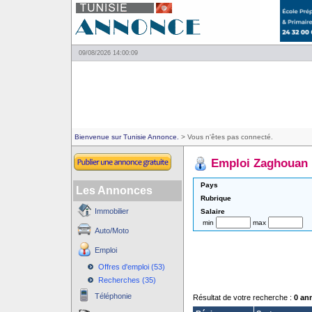
09/08/2026 14:00:09
Bienvenue sur Tunisie Annonce.
> Vous n'êtes pas connecté.
Emploi Zaghouan
Pays
Les Annonces
Rubrique
Immobilier
Salaire
min
max
Auto/Moto
Emploi
Offres d'emploi (53)
Recherches (35)
Téléphonie
Résultat de votre recherche :
0 an