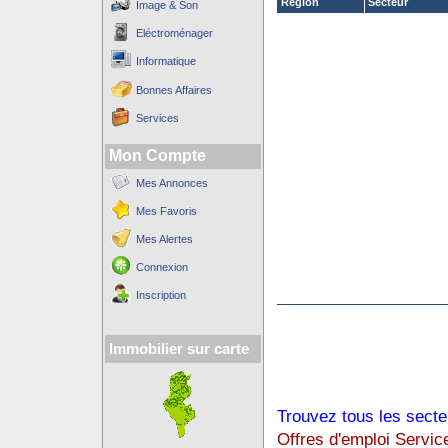
Région
Secteur
Image & Son
Eléctroménager
Informatique
Bonnes Affaires
Services
Mon Compte
Mes Annonces
Mes Favoris
Mes Alertes
Connexion
Inscription
Immobilier sur carte
Trouvez tous les secte
Offres d'emploi Servic