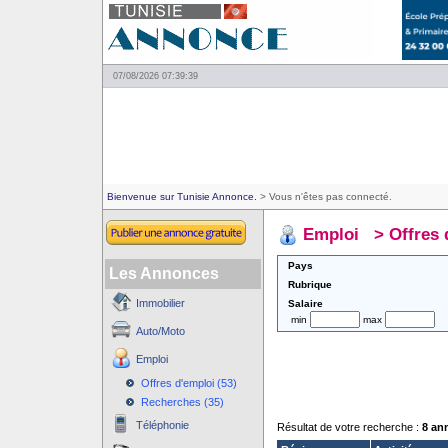
07/08/2026 07:39:39
Bienvenue sur Tunisie Annonce.
> Vous n'êtes pas connecté.
Emploi
>
Offres 
Pays
Les Annonces
Rubrique
Immobilier
Salaire
min
max
Auto/Moto
Emploi
Offres d'emploi (53)
Recherches (35)
Téléphonie
Résultat de votre recherche :
8 an