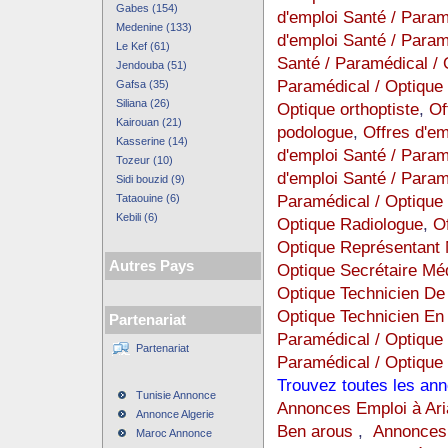
Gabes (154)
d'emploi Santé / Param
Medenine (133)
d'emploi Santé / Param
Le Kef (61)
Santé / Paramédical / 
Jendouba (51)
Paramédical / Optique
Gafsa (35)
Siliana (26)
Optique orthoptiste
,
Of
Kairouan (21)
podologue
,
Offres d'e
Kasserine (14)
d'emploi Santé / Para
Tozeur (10)
d'emploi Santé / Para
Sidi bouzid (9)
Paramédical / Optique
Tataouine (6)
Kebili (6)
Optique Radiologue
,
Of
Optique Représentant 
Autres Pays
Optique Secrétaire Mé
Optique Technicien De 
Optique Technicien E
Partenariat
Paramédical / Optique
Partenariat
Paramédical / Optique 
Trouvez toutes les an
Tunisie Annonce
Annonces Emploi à Ari
Annonce Algerie
Ben arous
,
Annonces 
Maroc Annonce