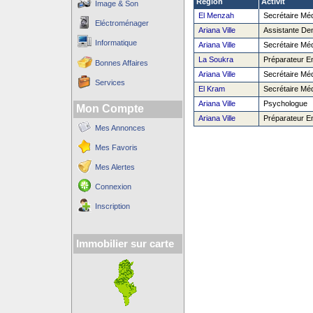
Région
Activit´
Image & Son
El Menzah
Secrétaire Méd
Eléctroménager
Ariana Ville
Assistante Den
Informatique
Ariana Ville
Secrétaire Méd
La Soukra
Préparateur E
Bonnes Affaires
Ariana Ville
Secrétaire Méd
Services
El Kram
Secrétaire Méd
Ariana Ville
Psychologue
Mon Compte
Ariana Ville
Préparateur E
Mes Annonces
Mes Favoris
Mes Alertes
Connexion
Inscription
Immobilier sur carte