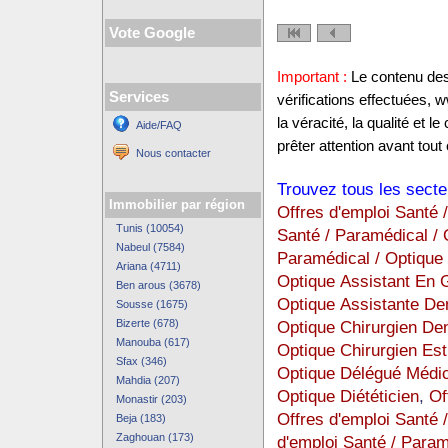
Vote Google
Important :
Le contenu des 
Services
vérifications effectuées,
la véracité, la qualité et
Aide/FAQ
prêter attention avant tout 
Nous contacter
Trouvez tous les secte
Immobilier par région
Offres d'emploi Santé 
Tunis (10054)
Santé / Paramédical /
Nabeul (7584)
Paramédical / Optique
Ariana (4711)
Optique Assistant En G
Ben arous (3678)
Optique Assistante Den
Sousse (1675)
Bizerte (678)
Optique Chirurgien Den
Manouba (617)
Optique Chirurgien Est
Sfax (346)
Optique Délégué Médic
Mahdia (207)
Optique Diététicien
,
Of
Monastir (203)
Offres d'emploi Santé 
Beja (183)
Zaghouan (173)
d'emploi Santé / Paramé