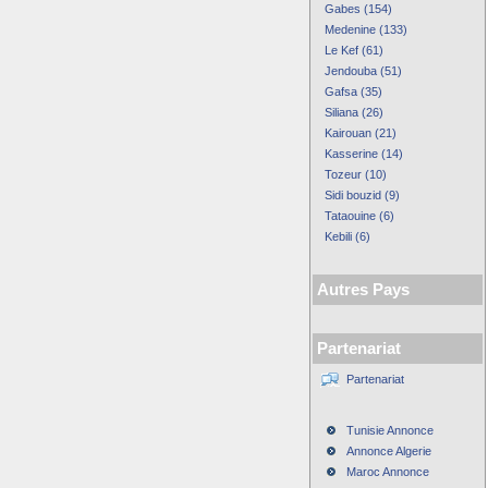
Gabes (154)
Medenine (133)
Le Kef (61)
Jendouba (51)
Gafsa (35)
Siliana (26)
Kairouan (21)
Kasserine (14)
Tozeur (10)
Sidi bouzid (9)
Tataouine (6)
Kebili (6)
Autres Pays
Partenariat
Partenariat
Tunisie Annonce
Annonce Algerie
Maroc Annonce