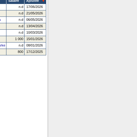
Salaire
Ajoutée
n.d
17/06/2026
n.d
21/05/2026
a
n.d
06/05/2026
n.d
13/04/2026
n.d
10/03/2026
1 000
15/01/2026
arke
n.d
08/01/2026
800
17/12/2025