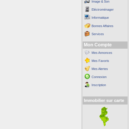
Image & Son
Eléctroménager
Informatique
Bonnes Affaires
Services
Mon Compte
Mes Annonces
Mes Favoris
Mes Alertes
Connexion
Inscription
Immobilier sur carte