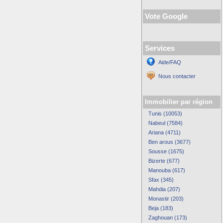
Vote Google
Services
Aide/FAQ
Nous contacter
Immobilier par région
Tunis (10053)
Nabeul (7584)
Ariana (4711)
Ben arous (3677)
Sousse (1675)
Bizerte (677)
Manouba (617)
Sfax (345)
Mahdia (207)
Monastir (203)
Beja (183)
Zaghouan (173)