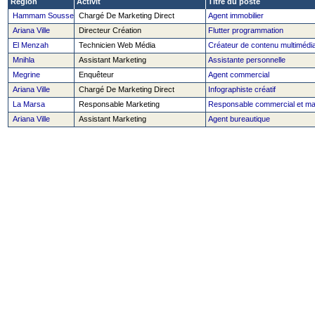
Région
Activit´
Titre du poste
Hammam Sousse
Chargé De Marketing Direct
Agent immobilier
Ariana Ville
Directeur Création
Flutter programmation
El Menzah
Technicien Web Média
Créateur de contenu multimédi
Mnihla
Assistant Marketing
Assistante personnelle
Megrine
Enquêteur
Agent commercial
Ariana Ville
Chargé De Marketing Direct
Infographiste créatif
La Marsa
Responsable Marketing
Responsable commercial et m
Ariana Ville
Assistant Marketing
Agent bureautique