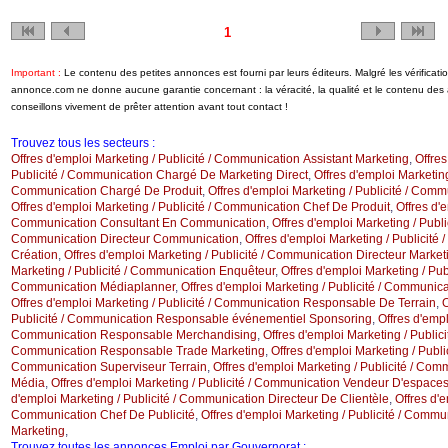
1
Important :
Le contenu des petites annonces est fourni par leurs éditeurs. Malgré les vérificati
annonce.com ne donne aucune garantie concernant : la véracité, la qualité et le contenu de
conseillons vivement de prêter attention avant tout contact !
Trouvez tous les secteurs :
Offres d'emploi Marketing / Publicité / Communication Assistant Marketing
,
Offres
Publicité / Communication Chargé De Marketing Direct
,
Offres d'emploi Marketing 
Communication Chargé De Produit
,
Offres d'emploi Marketing / Publicité / Com
Offres d'emploi Marketing / Publicité / Communication Chef De Produit
,
Offres d'e
Communication Consultant En Communication
,
Offres d'emploi Marketing / Public
Communication Directeur Communication
,
Offres d'emploi Marketing / Publicité
Création
,
Offres d'emploi Marketing / Publicité / Communication Directeur Market
Marketing / Publicité / Communication Enquêteur
,
Offres d'emploi Marketing / Publ
Communication Médiaplanner
,
Offres d'emploi Marketing / Publicité / Communic
Offres d'emploi Marketing / Publicité / Communication Responsable De Terrain
,
O
Publicité / Communication Responsable événementiel Sponsoring
,
Offres d'empl
Communication Responsable Merchandising
,
Offres d'emploi Marketing / Publicit
Communication Responsable Trade Marketing
,
Offres d'emploi Marketing / Public
Communication Superviseur Terrain
,
Offres d'emploi Marketing / Publicité / Co
Média
,
Offres d'emploi Marketing / Publicité / Communication Vendeur D'espaces 
d'emploi Marketing / Publicité / Communication Directeur De Clientèle
,
Offres d'e
Communication Chef De Publicité
,
Offres d'emploi Marketing / Publicité / Comm
Marketing
,
Trouvez toutes les annonces Emploi par Gouvernorat :