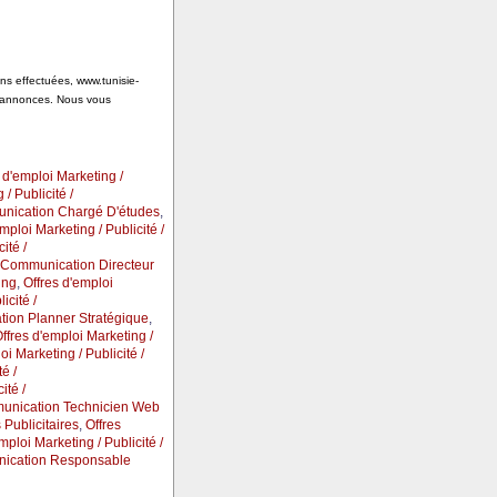
ons effectuées, www.tunisie-
s annonces. Nous vous
 d'emploi Marketing /
/ Publicité /
munication Chargé D'études
,
mploi Marketing / Publicité /
ité /
 / Communication Directeur
ing
,
Offres d'emploi
icité /
ation Planner Stratégique
,
ffres d'emploi Marketing /
oi Marketing / Publicité /
é /
ité /
mmunication Technicien Web
Publicitaires
,
Offres
mploi Marketing / Publicité /
unication Responsable