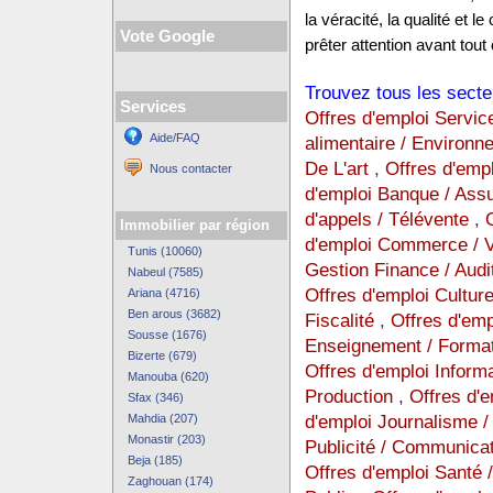
la véracité, la qualité et
Vote Google
prêter attention avant tout 
Trouvez tous les secte
Services
Offres d'emploi Servic
Aide/FAQ
alimentaire / Environ
De L'art
,
Offres d'emp
Nous contacter
d'emploi Banque / Ass
d'appels / Télévente
,
Immobilier par région
d'emploi Commerce / Ve
Tunis (10060)
Gestion Finance / Audi
Nabeul (7585)
Offres d'emploi Cultur
Ariana (4716)
Ben arous (3682)
Fiscalité
,
Offres d'empl
Sousse (1676)
Enseignement / Format
Bizerte (679)
Offres d'emploi Inform
Manouba (620)
Production
,
Offres d'
Sfax (346)
d'emploi Journalisme / 
Mahdia (207)
Monastir (203)
Publicité / Communica
Beja (185)
Offres d'emploi Santé 
Zaghouan (174)