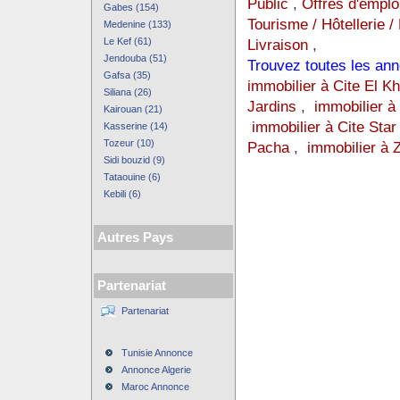
Public
,
Offres d'emplo
Gabes (154)
Tourisme / Hôtellerie /
Medenine (133)
Le Kef (61)
Livraison
,
Jendouba (51)
Trouvez toutes les ann
Gafsa (35)
immobilier à Cite El K
Siliana (26)
Jardins
,
immobilier à
Kairouan (21)
immobilier à Cite Star
Kasserine (14)
Tozeur (10)
Pacha
,
immobilier à 
Sidi bouzid (9)
Tataouine (6)
Kebili (6)
Autres Pays
Partenariat
Partenariat
Tunisie Annonce
Annonce Algerie
Maroc Annonce