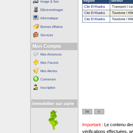
Région
Secteur
Image & Son
Cite El Khadra
Transport / Liv
Eléctroménager
Cite El Khadra
Tourisme / Hôte
Informatique
Cite El Khadra
Tourisme / Hôte
Bonnes Affaires
Services
Mon Compte
Mes Annonces
Mes Favoris
Mes Alertes
Connexion
Inscription
Immobilier sur carte
Important :
Le contenu des 
vérifications effectuées,