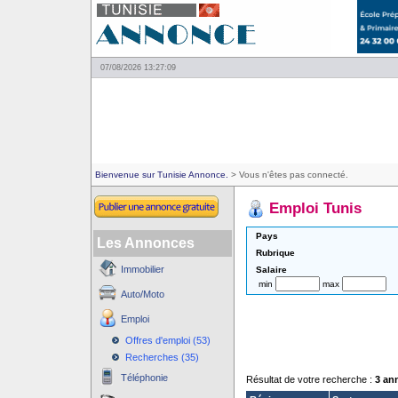
07/08/2026 13:27:09
Bienvenue sur Tunisie Annonce.
> Vous n'êtes pas connecté.
Emploi Tunis
Pays
Les Annonces
Rubrique
Immobilier
Salaire
min
max
Auto/Moto
Emploi
Offres d'emploi (53)
Recherches (35)
Téléphonie
Résultat de votre recherche :
3 an