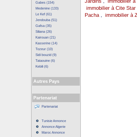
Jardins
,
immobilier à
Gabes (154)
immobilier à Cite Star
Medenine (133)
Pacha
,
immobilier à 
Le Kef (61)
Jendouba (51)
Gafsa (35)
Siliana (26)
Kairouan (21)
Kasserine (14)
Tozeur (10)
Sidi bouzid (9)
Tataouine (6)
Kebili (6)
Autres Pays
Partenariat
Partenariat
Tunisie Annonce
Annonce Algerie
Maroc Annonce