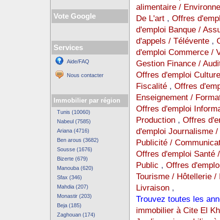
alimentaire / Environ
Vote Google
De L'art
,
Offres d'emp
d'emploi Banque / Ass
d'appels / Télévente
,
Services
d'emploi Commerce / Ve
Aide/FAQ
Gestion Finance / Audi
Offres d'emploi Cultur
Nous contacter
Fiscalité
,
Offres d'empl
Enseignement / Format
Immobilier par région
Offres d'emploi Inform
Tunis (10060)
Production
,
Offres d'
Nabeul (7585)
d'emploi Journalisme / 
Ariana (4716)
Ben arous (3682)
Publicité / Communica
Sousse (1676)
Offres d'emploi Santé 
Bizerte (679)
Public
,
Offres d'emplo
Manouba (620)
Tourisme / Hôtellerie /
Sfax (346)
Livraison
,
Mahdia (207)
Monastir (203)
Trouvez toutes les ann
Beja (185)
immobilier à Cite El K
Zaghouan (174)