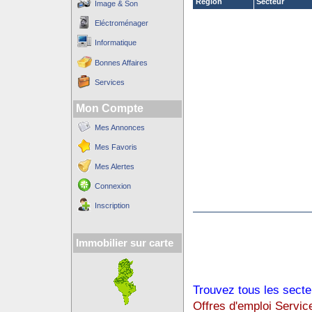
Région
Secteur
Image & Son
Eléctroménager
Informatique
Bonnes Affaires
Services
Mon Compte
Mes Annonces
Mes Favoris
Mes Alertes
Connexion
Inscription
Immobilier sur carte
Trouvez tous les secte
Offres d'emploi Servic