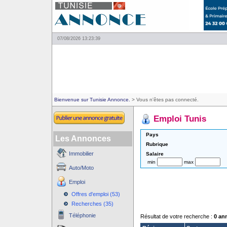
07/08/2026 13:23:39
Bienvenue sur Tunisie Annonce.
> Vous n'êtes pas connecté.
Emploi Tunis
Pays
Les Annonces
Rubrique
Immobilier
Salaire
min
max
Auto/Moto
Emploi
Offres d'emploi (53)
Recherches (35)
Téléphonie
Résultat de votre recherche :
0 an