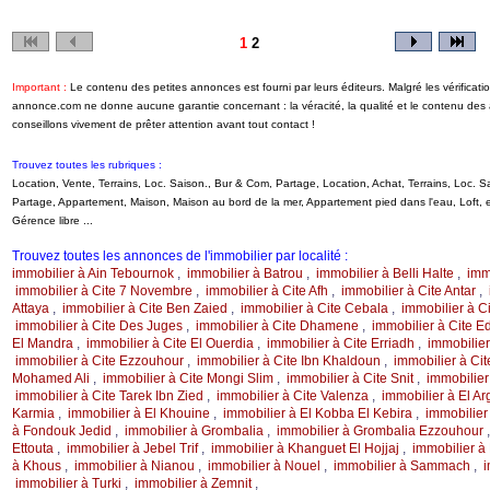
1
2
Important :
Le contenu des petites annonces est fourni par leurs éditeurs. Malgré les vérificati
annonce.com ne donne aucune garantie concernant : la véracité, la qualité et le contenu de
conseillons vivement de prêter attention avant tout contact !
Trouvez toutes les rubriques :
Location, Vente, Terrains, Loc. Saison., Bur & Com, Partage, Location, Achat, Terrains, Loc.
Partage, Appartement, Maison, Maison au bord de la mer, Appartement pied dans l'eau, Loft
Gérence libre ...
Trouvez toutes les annonces de l'immobilier par localité :
immobilier à Ain Tebournok
,
immobilier à Batrou
,
immobilier à Belli Halte
,
imm
immobilier à Cite 7 Novembre
,
immobilier à Cite Afh
,
immobilier à Cite Antar
,
Attaya
,
immobilier à Cite Ben Zaied
,
immobilier à Cite Cebala
,
immobilier à C
immobilier à Cite Des Juges
,
immobilier à Cite Dhamene
,
immobilier à Cite 
El Mandra
,
immobilier à Cite El Ouerdia
,
immobilier à Cite Erriadh
,
immobilie
immobilier à Cite Ezzouhour
,
immobilier à Cite Ibn Khaldoun
,
immobilier à Cit
Mohamed Ali
,
immobilier à Cite Mongi Slim
,
immobilier à Cite Snit
,
immobilier
immobilier à Cite Tarek Ibn Zied
,
immobilier à Cite Valenza
,
immobilier à El A
Karmia
,
immobilier à El Khouine
,
immobilier à El Kobba El Kebira
,
immobilier
à Fondouk Jedid
,
immobilier à Grombalia
,
immobilier à Grombalia Ezzouhour
Ettouta
,
immobilier à Jebel Trif
,
immobilier à Khanguet El Hojjaj
,
immobilier à
à Khous
,
immobilier à Nianou
,
immobilier à Nouel
,
immobilier à Sammach
,
i
immobilier à Turki
,
immobilier à Zemnit
,