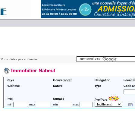
 Vous n'êtes pas connecté.
Immobilier Nabeul
Pays
Gouvernorat
Délégation
Localit
Rubrique
Nature
Type
Code a
Prix
Surface
Pro/Part
min
max
min
max