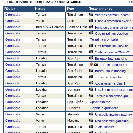
Résultat de votre recherche :
32 annonces à Nabeul
Tri
Région
Nature
Type
Texte annonce
Grombalia
Terrain
Terrain agr
Villa de charme 1 hectar
Grombalia
Vente
Autre
Usine à grombalia avec t
Grombalia
Bureaux & Commer
Fond de Com
Fond de commerce centr
Grombalia
Terrain
Terrain nu
Gps terrain nu viabilisé
Grombalia
Terrain
Terrain nu
Terrain à grombalia
Grombalia
Terrain
Terrain nu
Gps terrain nu viabilisé
Grombalia
Terrain
Terrain nu
2 lots terrain de 200 m2
Grombalia
Location
App. 1 pièc
Bureaux haut standing
Grombalia
Terrain
Terrain agr
Terrain agricole sas
Grombalia
Location
App. 1 pièc
Bureau haut standing
Grombalia
Terrain
Terrain nu
Terrain a ganiouba
Grombalia
Location
App. 2 pièc
Appartement s plus 2
Grombalia
Location
Surfaces
Local commerciale au cen
Grombalia
Terrain
Terrain nu
Terrain d'exception gro
Grombalia
Location
App. 3 pièc
Appartements
Grombalia
Location
Surfaces
Depots a grombalia
Grombalia
Vente
Maisons
Une belle maison inachev
Grombalia
Vente
Maisons
Une belle villa ganiouba
Grombalia
Terrain
Terrain nu
2 lots jumelés