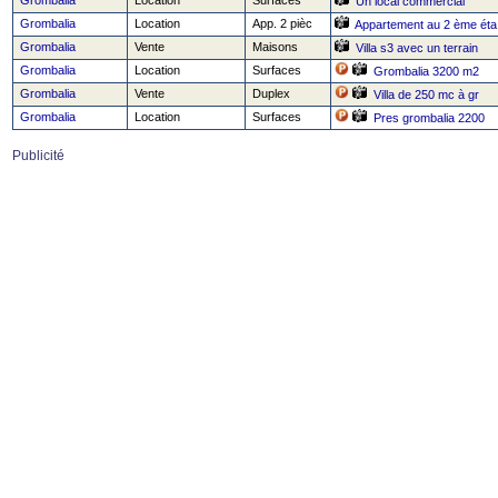
Grombalia
Location
Surfaces
Un local commercial
Grombalia
Location
App. 2 pièc
Appartement au 2 ème éta
Grombalia
Vente
Maisons
Villa s3 avec un terrain
Grombalia
Location
Surfaces
Grombalia 3200 m2
Grombalia
Vente
Duplex
Villa de 250 mc à gr
Grombalia
Location
Surfaces
Pres grombalia 2200
Publicité