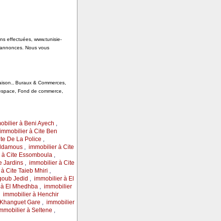
ons effectuées, www.tunisie-
s annonces. Nous vous
 Saison., Buraux & Commerces,
, espace, Fond de commerce,
obilier à Beni Ayech
,
immobilier à Cite Ben
ite De La Police
,
Eddamous
,
immobilier à Cite
r à Cite Essomboula
,
e Jardins
,
immobilier à Cite
 à Cite Taieb Mhiri
,
rgoub Jedid
,
immobilier à El
 à El Mhedhba
,
immobilier
,
immobilier à Henchir
 Khanguet Gare
,
immobilier
mmobilier à Seltene
,