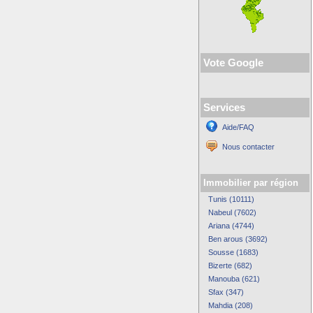
Vote Google
Services
Aide/FAQ
Nous contacter
Immobilier par région
Tunis (10111)
Nabeul (7602)
Ariana (4744)
Ben arous (3692)
Sousse (1683)
Bizerte (682)
Manouba (621)
Sfax (347)
Mahdia (208)