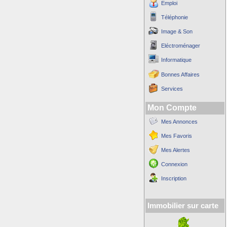
Emploi
Téléphonie
Image & Son
Eléctroménager
Informatique
Bonnes Affaires
Services
Mon Compte
Mes Annonces
Mes Favoris
Mes Alertes
Connexion
Inscription
Immobilier sur carte