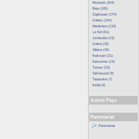
Monastir (204)
Beja (185)
Zaghouan (174)
Gabes (154)
Medenine (133)
Le Kef (61)
Jendouba (53)
Gafsa (35)
Siliana (26)
Kairouan (21)
Kasserine (14)
Tozeur (10)
Sidi bouzid (9)
Tataouine (7)
Kebili (6)
Autres Pays
Partenariat
Partenariat