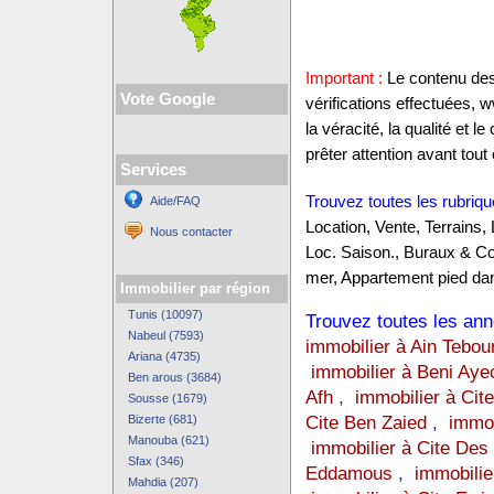
Important :
Le contenu des 
Vote Google
vérifications effectuées,
la véracité, la qualité et
prêter attention avant tout 
Services
Trouvez toutes les rubriqu
Aide/FAQ
Location, Vente, Terrains,
Nous contacter
Loc. Saison., Buraux & C
mer, Appartement pied dan
Immobilier par région
Tunis (10097)
Trouvez toutes les anno
Nabeul (7593)
immobilier à Ain Tebou
Ariana (4735)
immobilier à Beni Aye
Ben arous (3684)
Afh
,
immobilier à Cite
Sousse (1679)
Cite Ben Zaied
,
immob
Bizerte (681)
Manouba (621)
immobilier à Cite Des
Sfax (346)
Eddamous
,
immobilie
Mahdia (207)