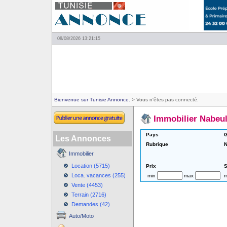
08/08/2026 13:21:15
Bienvenue sur Tunisie Annonce.
> Vous n'êtes pas connecté.
Immobilier Nabeu
Pays
G
Les Annonces
Rubrique
N
Immobilier
Location (5715)
Prix
S
Loca. vacances (255)
min
max
m
Vente (4453)
Terrain (2716)
Demandes (42)
Auto/Moto