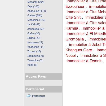
immobilier à Cite Erri
Monastir (204)
Ezzouhour
,
immobilie
Beja (185)
Zaghouan (174)
immobilier à Cite Moh
Gabes (154)
Cite Snit
,
immobilier 
Medenine (133)
immobilier à Cite Val
Le Kef (61)
Karmia
,
immobilier à
Jendouba (53)
immobilier à El Mhed
Gafsa (35)
Siliana (26)
Grombalia
,
immobilie
Kairouan (21)
,
immobilier à Jebel Tr
Kasserine (14)
Khanguet Gare
,
immo
Tozeur (10)
Nouel
,
immobilier à
Sidi bouzid (9)
immobilier à Zemnit
Tataouine (7)
Kebili (6)
Autres Pays
Partenariat
Partenariat