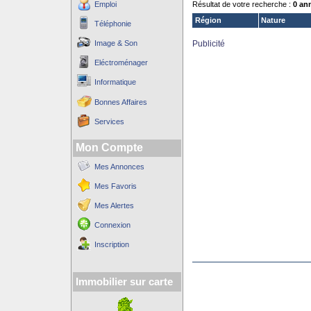
Emploi
Résultat de votre recherche :
0 an
Région
Nature
Téléphonie
Image & Son
Publicité
Eléctroménager
Informatique
Bonnes Affaires
Services
Mon Compte
Mes Annonces
Mes Favoris
Mes Alertes
Connexion
Inscription
Immobilier sur carte