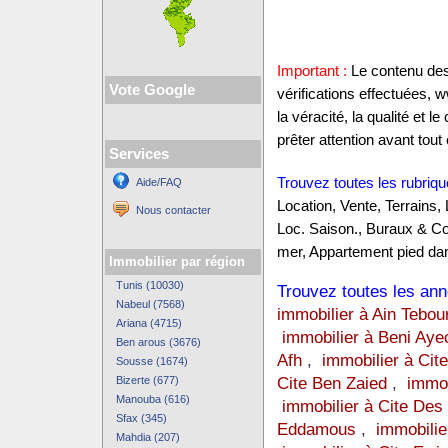
Important :
Le contenu des 
Vote Google
vérifications effectuées,
la véracité, la qualité et
prêter attention avant tout 
Services
Trouvez toutes les rubriqu
Aide/FAQ
Location, Vente, Terrains,
Nous contacter
Loc. Saison., Buraux & C
mer, Appartement pied dan
Immobilier par région
Tunis (10030)
Trouvez toutes les anno
Nabeul (7568)
immobilier à Ain Tebou
Ariana (4715)
immobilier à Beni Aye
Ben arous (3676)
Afh
,
immobilier à Cite
Sousse (1674)
Cite Ben Zaied
,
immob
Bizerte (677)
Manouba (616)
immobilier à Cite Des
Sfax (345)
Eddamous
,
immobilie
Mahdia (207)