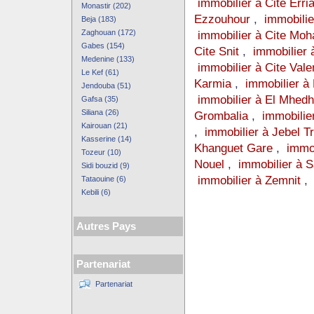
immobilier à Cite Erri
Monastir (202)
Ezzouhour
,
immobilie
Beja (183)
Zaghouan (172)
immobilier à Cite Moh
Gabes (154)
Cite Snit
,
immobilier 
Medenine (133)
immobilier à Cite Val
Le Kef (61)
Karmia
,
immobilier à
Jendouba (51)
immobilier à El Mhed
Gafsa (35)
Siliana (26)
Grombalia
,
immobilie
Kairouan (21)
,
immobilier à Jebel Tr
Kasserine (14)
Khanguet Gare
,
immo
Tozeur (10)
Nouel
,
immobilier à
Sidi bouzid (9)
immobilier à Zemnit
Tataouine (6)
Kebili (6)
Autres Pays
Partenariat
Partenariat