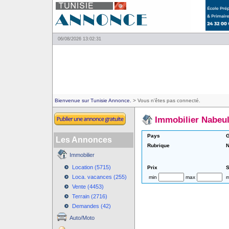
06/08/2026 13:02:31
Bienvenue sur Tunisie Annonce.
> Vous n'êtes pas connecté.
Immobilier Nabeu
Pays
G
Les Annonces
Rubrique
N
Immobilier
Location (5715)
Prix
S
Loca. vacances (255)
min
max
m
Vente (4453)
Terrain (2716)
Demandes (42)
Auto/Moto