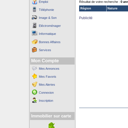
Emploi
Résultat de votre recherche :
0 an
Région
Nature
Téléphonie
Image & Son
Publicité
Eléctroménager
Informatique
Bonnes Affaires
Services
Mon Compte
Mes Annonces
Mes Favoris
Mes Alertes
Connexion
Inscription
Immobilier sur carte