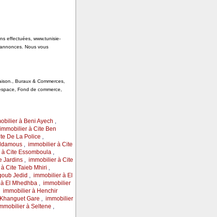
ons effectuées, www.tunisie-
s annonces. Nous vous
 Saison., Buraux & Commerces,
, espace, Fond de commerce,
obilier à Beni Ayech
,
immobilier à Cite Ben
ite De La Police
,
Eddamous
,
immobilier à Cite
r à Cite Essomboula
,
e Jardins
,
immobilier à Cite
 à Cite Taieb Mhiri
,
rgoub Jedid
,
immobilier à El
 à El Mhedhba
,
immobilier
,
immobilier à Henchir
 Khanguet Gare
,
immobilier
mmobilier à Seltene
,