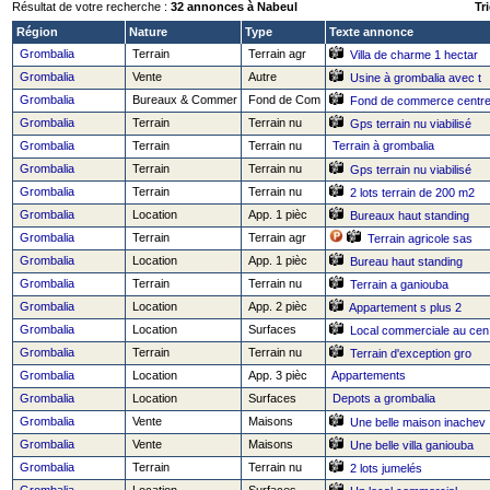
Résultat de votre recherche :
32 annonces à Nabeul
Tri
Région
Nature
Type
Texte annonce
Grombalia
Terrain
Terrain agr
Villa de charme 1 hectar
Grombalia
Vente
Autre
Usine à grombalia avec t
Grombalia
Bureaux & Commer
Fond de Com
Fond de commerce centr
Grombalia
Terrain
Terrain nu
Gps terrain nu viabilisé
Grombalia
Terrain
Terrain nu
Terrain à grombalia
Grombalia
Terrain
Terrain nu
Gps terrain nu viabilisé
Grombalia
Terrain
Terrain nu
2 lots terrain de 200 m2
Grombalia
Location
App. 1 pièc
Bureaux haut standing
Grombalia
Terrain
Terrain agr
Terrain agricole sas
Grombalia
Location
App. 1 pièc
Bureau haut standing
Grombalia
Terrain
Terrain nu
Terrain a ganiouba
Grombalia
Location
App. 2 pièc
Appartement s plus 2
Grombalia
Location
Surfaces
Local commerciale au cen
Grombalia
Terrain
Terrain nu
Terrain d'exception gro
Grombalia
Location
App. 3 pièc
Appartements
Grombalia
Location
Surfaces
Depots a grombalia
Grombalia
Vente
Maisons
Une belle maison inachev
Grombalia
Vente
Maisons
Une belle villa ganiouba
Grombalia
Terrain
Terrain nu
2 lots jumelés