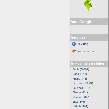
Vote Google
Services
Aide/FAQ
Nous contacter
Immobilier par région
Tunis (10097)
Nabeul (7593)
Ariana (4735)
Ben arous (3684)
Sousse (1679)
Bizerte (681)
Manouba (621)
Sfax (346)
Mahdia (207)