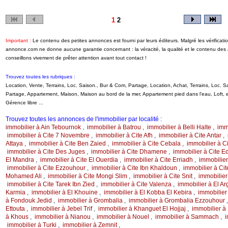
1
2
Important :
Le contenu des petites annonces est fourni par leurs éditeurs. Malgré les vérificati
annonce.com ne donne aucune garantie concernant : la véracité, la qualité et le contenu de
conseillons vivement de prêter attention avant tout contact !
Trouvez toutes les rubriques :
Location, Vente, Terrains, Loc. Saison., Bur & Com, Partage, Location, Achat, Terrains, Loc.
Partage, Appartement, Maison, Maison au bord de la mer, Appartement pied dans l'eau, Loft
Gérence libre ...
Trouvez toutes les annonces de l'immobilier par localité :
immobilier à Ain Tebournok
,
immobilier à Batrou
,
immobilier à Belli Halte
,
imm
immobilier à Cite 7 Novembre
,
immobilier à Cite Afh
,
immobilier à Cite Antar
,
Attaya
,
immobilier à Cite Ben Zaied
,
immobilier à Cite Cebala
,
immobilier à C
immobilier à Cite Des Juges
,
immobilier à Cite Dhamene
,
immobilier à Cite 
El Mandra
,
immobilier à Cite El Ouerdia
,
immobilier à Cite Erriadh
,
immobilie
immobilier à Cite Ezzouhour
,
immobilier à Cite Ibn Khaldoun
,
immobilier à Cit
Mohamed Ali
,
immobilier à Cite Mongi Slim
,
immobilier à Cite Snit
,
immobilier
immobilier à Cite Tarek Ibn Zied
,
immobilier à Cite Valenza
,
immobilier à El A
Karmia
,
immobilier à El Khouine
,
immobilier à El Kobba El Kebira
,
immobilier
à Fondouk Jedid
,
immobilier à Grombalia
,
immobilier à Grombalia Ezzouhour
Ettouta
,
immobilier à Jebel Trif
,
immobilier à Khanguet El Hojjaj
,
immobilier à
à Khous
,
immobilier à Nianou
,
immobilier à Nouel
,
immobilier à Sammach
,
i
immobilier à Turki
,
immobilier à Zemnit
,