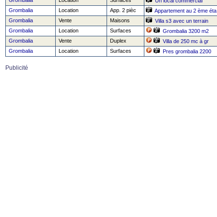
Grombalia
Location
Surfaces
Un local commercial
Grombalia
Location
App. 2 pièc
Appartement au 2 ème éta
Grombalia
Vente
Maisons
Villa s3 avec un terrain
Grombalia
Location
Surfaces
Grombalia 3200 m2
Grombalia
Vente
Duplex
Villa de 250 mc à gr
Grombalia
Location
Surfaces
Pres grombalia 2200
Publicité