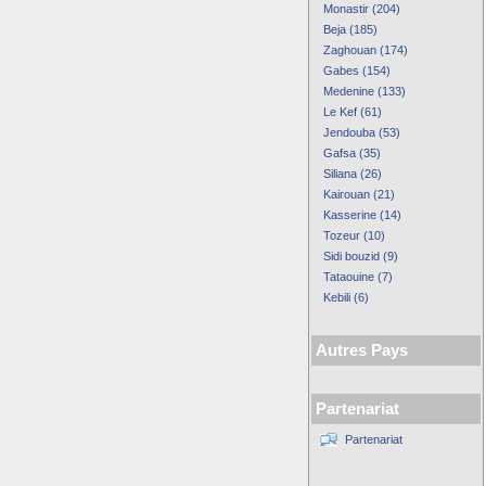
Monastir (204)
Beja (185)
Zaghouan (174)
Gabes (154)
Medenine (133)
Le Kef (61)
Jendouba (53)
Gafsa (35)
Siliana (26)
Kairouan (21)
Kasserine (14)
Tozeur (10)
Sidi bouzid (9)
Tataouine (7)
Kebili (6)
Autres Pays
Partenariat
Partenariat