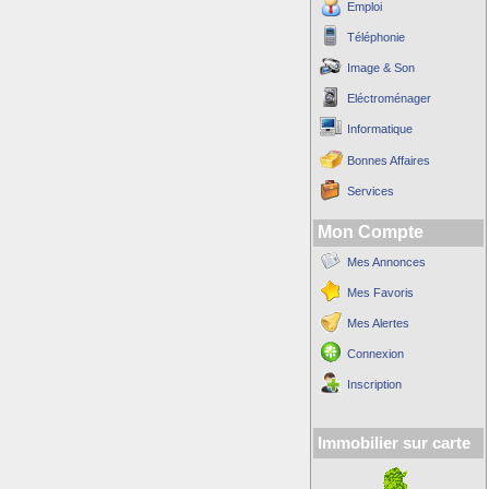
Emploi
Téléphonie
Image & Son
Eléctroménager
Informatique
Bonnes Affaires
Services
Mon Compte
Mes Annonces
Mes Favoris
Mes Alertes
Connexion
Inscription
Immobilier sur carte