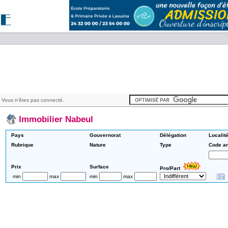
 Vous n'êtes pas connecté.
Immobilier Nabeul
Pays
Gouvernorat
Délégation
Localit
Rubrique
Nature
Type
Code a
Prix
Surface
Pro/Part
min
max
min
max