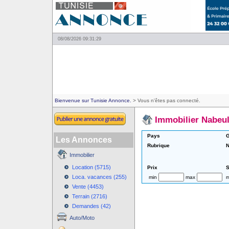
08/08/2026 09:31:29
Bienvenue sur Tunisie Annonce.
> Vous n'êtes pas connecté.
Immobilier Nabeu
Pays
G
Les Annonces
Rubrique
N
Immobilier
Location (5715)
Prix
S
Loca. vacances (255)
min
max
m
Vente (4453)
Terrain (2716)
Demandes (42)
Auto/Moto