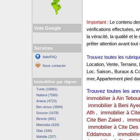
Important :
Le contenu des 
Vote Google
vérifications effectuées,
la véracité, la qualité et
prêter attention avant tout 
Services
Trouvez toutes les rubriqu
Aide/FAQ
Location, Vente, Terrains,
Nous contacter
Loc. Saison., Buraux & C
mer, Appartement pied dan
Immobilier par région
Tunis (10081)
Trouvez toutes les anno
Nabeul (7590)
immobilier à Ain Tebou
Ariana (4723)
immobilier à Beni Aye
Ben arous (3684)
Afh
,
immobilier à Cite
Sousse (1678)
Cite Ben Zaied
,
immob
Bizerte (681)
Manouba (620)
immobilier à Cite Des
Sfax (346)
Eddamous
,
immobilie
Mahdia (207)