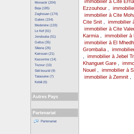
immobilier à Cite Erri
Monastir (204)
Ezzouhour
,
immobilie
Beja (185)
Zaghouan (174)
immobilier à Cite Moh
Gabes (154)
Cite Snit
,
immobilier 
Medenine (133)
immobilier à Cite Val
Le Kef (61)
Karmia
,
immobilier à
Jendouba (51)
immobilier à El Mhed
Gafsa (35)
Siliana (26)
Grombalia
,
immobilie
Kairouan (21)
,
immobilier à Jebel Tr
Kasserine (14)
Khanguet Gare
,
immo
Tozeur (10)
Nouel
,
immobilier à
Sidi bouzid (9)
immobilier à Zemnit
Tataouine (7)
Kebili (6)
Autres Pays
Partenariat
Partenariat