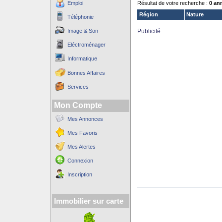
Emploi
Résultat de votre recherche :
0 an
Région
Nature
Téléphonie
Image & Son
Publicité
Eléctroménager
Informatique
Bonnes Affaires
Services
Mon Compte
Mes Annonces
Mes Favoris
Mes Alertes
Connexion
Inscription
Immobilier sur carte