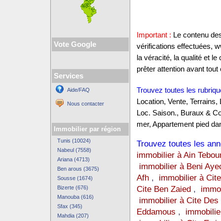
Important :
Le contenu des 
Vote Google
vérifications effectuées,
la véracité, la qualité et
prêter attention avant tout 
Services
Trouvez toutes les rubriqu
Aide/FAQ
Location, Vente, Terrains,
Nous contacter
Loc. Saison., Buraux & C
mer, Appartement pied dan
Immobilier par région
Tunis (10024)
Trouvez toutes les anno
Nabeul (7558)
immobilier à Ain Tebou
Ariana (4713)
immobilier à Beni Aye
Ben arous (3675)
Afh
,
immobilier à Cite
Sousse (1674)
Cite Ben Zaied
,
immob
Bizerte (676)
Manouba (616)
immobilier à Cite Des
Sfax (345)
Eddamous
,
immobilie
Mahdia (207)