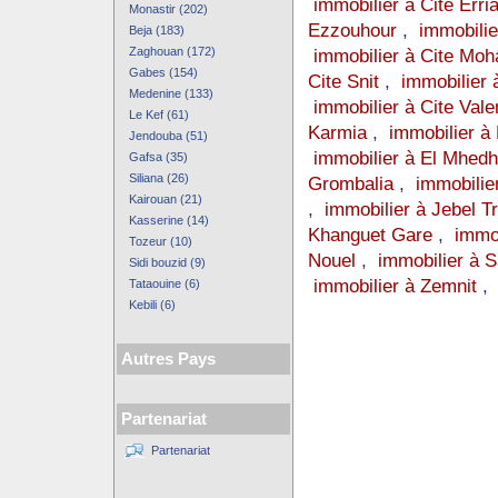
immobilier à Cite Erri
Monastir (202)
Ezzouhour
,
immobilie
Beja (183)
Zaghouan (172)
immobilier à Cite Moh
Gabes (154)
Cite Snit
,
immobilier 
Medenine (133)
immobilier à Cite Val
Le Kef (61)
Karmia
,
immobilier à
Jendouba (51)
immobilier à El Mhed
Gafsa (35)
Siliana (26)
Grombalia
,
immobilie
Kairouan (21)
,
immobilier à Jebel Tr
Kasserine (14)
Khanguet Gare
,
immo
Tozeur (10)
Nouel
,
immobilier à
Sidi bouzid (9)
immobilier à Zemnit
Tataouine (6)
Kebili (6)
Autres Pays
Partenariat
Partenariat