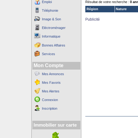
Emploi
Résultat de votre recherche :
0 an
Région
Nature
Téléphonie
Image & Son
Publicité
Eléctroménager
Informatique
Bonnes Affaires
Services
Mon Compte
Mes Annonces
Mes Favoris
Mes Alertes
Connexion
Inscription
Immobilier sur carte