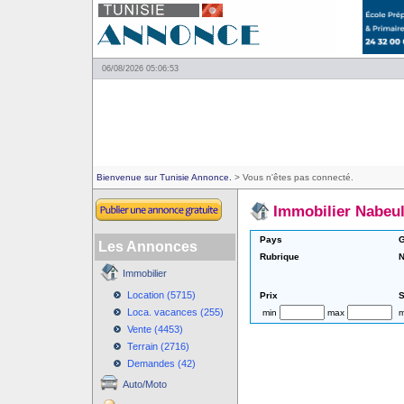
06/08/2026 05:06:53
Bienvenue sur Tunisie Annonce.
> Vous n'êtes pas connecté.
Immobilier Nabeu
Pays
G
Les Annonces
Rubrique
N
Immobilier
Location (5715)
Prix
S
Loca. vacances (255)
min
max
m
Vente (4453)
Terrain (2716)
Demandes (42)
Auto/Moto