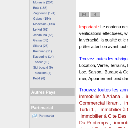
Monastir (204)
Beja (185)
Zaghouan (174)
Gabes (154)
Medenine (133)
Important :
Le contenu des 
Le Kef (61)
vérifications effectuées,
Jendouba (53)
la véracité, la qualité et
Gafsa (35)
Siliana (26)
prêter attention avant tout 
Kairouan (21)
Kasserine (14)
Trouvez toutes les rubriqu
Tozeur (10)
Location, Vente, Terrains,
Sidi bouzid (9)
Loc. Saison., Buraux & C
Tataouine (7)
mer, Appartement pied dan
Kebili (6)
Trouvez toutes les anno
Autres Pays
immobilier à Ariana
,
i
Commercial Ikram
,
i
Partenariat
Turki 1
,
immobilier à 
immobilier à Cite Des
Partenariat
Du Printemps
,
immobi