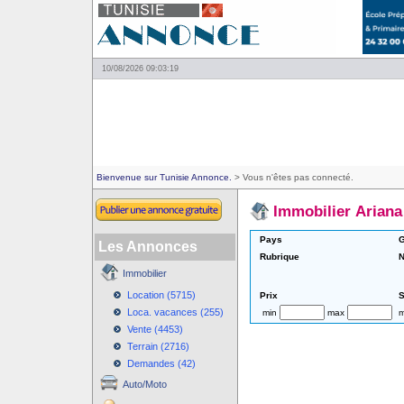
10/08/2026 09:03:19
Bienvenue sur Tunisie Annonce.
> Vous n'êtes pas connecté.
Immobilier Ariana
Pays
G
Les Annonces
Rubrique
N
Immobilier
Location (5715)
Prix
S
Loca. vacances (255)
min
max
m
Vente (4453)
Terrain (2716)
Demandes (42)
Auto/Moto