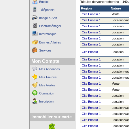
Emploi
Résultat de votre recherche :
140 
Région
Nature
Téléphonie
Cite Ennasr 1
Vente
Image & Son
Cite Ennasr 1
Location va
Eléctroménager
Cite Ennasr 1
Location
Cite Ennasr 1
Location
Informatique
Cite Ennasr 1
Location
Bonnes Affaires
Cite Ennasr 1
Location
Services
Cite Ennasr 1
Location
Cite Ennasr 1
Location
Mon Compte
Cite Ennasr 1
Location
Mes Annonces
Cite Ennasr 1
Location va
Mes Favoris
Cite Ennasr 1
Location va
Cite Ennasr 1
Vente
Mes Alertes
Cite Ennasr 1
Vente
Connexion
Cite Ennasr 1
Location
Inscription
Cite Ennasr 1
Location
Cite Ennasr 1
Location va
Cite Ennasr 1
Location va
Immobilier sur carte
Cite Ennasr 1
Location va
Cite Ennasr 1
Location va