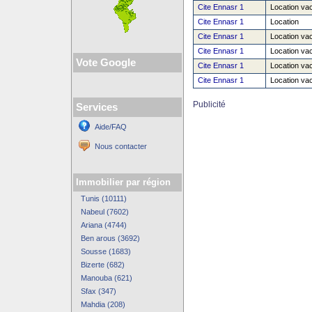
Cite Ennasr 1
Location va
Cite Ennasr 1
Location
Cite Ennasr 1
Location va
Cite Ennasr 1
Location va
Vote Google
Cite Ennasr 1
Location va
Cite Ennasr 1
Location va
Publicité
Services
Aide/FAQ
Nous contacter
Immobilier par région
Tunis (10111)
Nabeul (7602)
Ariana (4744)
Ben arous (3692)
Sousse (1683)
Bizerte (682)
Manouba (621)
Sfax (347)
Mahdia (208)