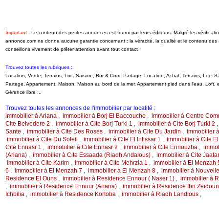
Important :
Le contenu des petites annonces est fourni par leurs éditeurs. Malgré les vérificati
annonce.com ne donne aucune garantie concernant : la véracité, la qualité et le contenu de
conseillons vivement de prêter attention avant tout contact !
Trouvez toutes les rubriques :
Location, Vente, Terrains, Loc. Saison., Bur & Com, Partage, Location, Achat, Terrains, Loc.
Partage, Appartement, Maison, Maison au bord de la mer, Appartement pied dans l'eau, Loft
Gérence libre ...
Trouvez toutes les annonces de l'immobilier par localité :
immobilier à Ariana
,
immobilier à Borj El Baccouche
,
immobilier à Centre Com
Cite Belvedere 2
,
immobilier à Cite Borj Turki 1
,
immobilier à Cite Borj Turki 2
Sante
,
immobilier à Cite Des Roses
,
immobilier à Cite Du Jardin
,
immobilier 
immobilier à Cite Du Soleil
,
immobilier à Cite El Intissar 1
,
immobilier à Cite El 
Cite Ennasr 1
,
immobilier à Cite Ennasr 2
,
immobilier à Cite Ennouzha
,
immob
(Ariana)
,
immobilier à Cite Essaada (Riadh Andalous)
,
immobilier à Cite Jaafa
immobilier à Cite Karim
,
immobilier à Cite Mehrzia 1
,
immobilier à El Menzah 
6
,
immobilier à El Menzah 7
,
immobilier à El Menzah 8
,
immobilier à Nouvelle
Residence El Ouns
,
immobilier à Residence Ennour ( Naser 1)
,
immobilier à 
,
immobilier à Residence Ennour (Ariana)
,
immobilier à Residence Ibn Zeidoun
Ichbilia
,
immobilier à Residence Kortoba
,
immobilier à Riadh Landlous
,