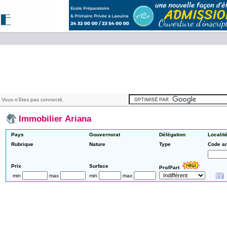
 Vous n'êtes pas connecté.
Immobilier Ariana
Pays
Gouvernorat
Délégation
Localit
Rubrique
Nature
Type
Code a
Prix
Surface
Pro/Part
min
max
min
max