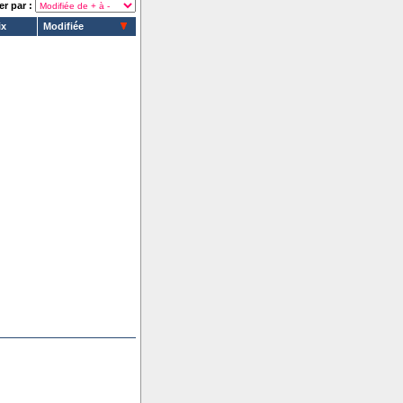
er par :
ix
Modifiée