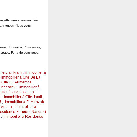
ons effectuées, www.tunisie-
s annonces. Nous vous
 Saison., Buraux & Commerces,
, espace, Fond de commerce,
mercial Ikram
,
immobilier à
,
immobilier à Cite De La
à Cite Du Printemps
,
Intissar 2
,
immobilier à
ilier à Cite Essaada
r
,
immobilier à Cite Jamil
,
5
,
immobilier à El Menzah
 Ariana
,
immobilier à
Residence Ennour ( Naser 2)
,
immobilier à Residence