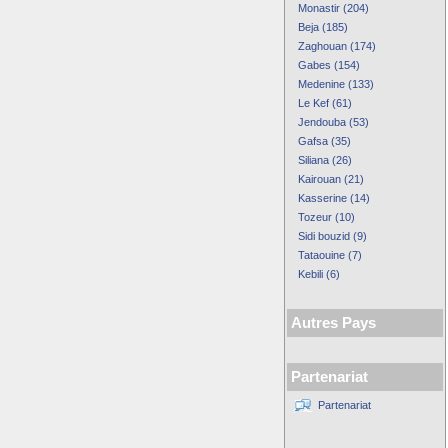
Monastir (204)
Beja (185)
Zaghouan (174)
Gabes (154)
Medenine (133)
Le Kef (61)
Jendouba (53)
Gafsa (35)
Siliana (26)
Kairouan (21)
Kasserine (14)
Tozeur (10)
Sidi bouzid (9)
Tataouine (7)
Kebili (6)
Autres Pays
Partenariat
Partenariat