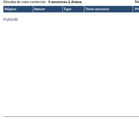
Résultat de votre recherche :
0 annonces à Ariana
Tri
Région
Nature
Type
Texte annonce
Pr
Publicité