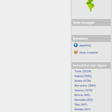
Vote Google
Services
Aide/FAQ
Nous contacter
Immobilier par région
Tunis (10104)
Nabeul (7593)
Ariana (4736)
Ben arous (3684)
Sousse (1679)
Bizerte (682)
Manouba (622)
Sfax (347)
Mahdia (207)