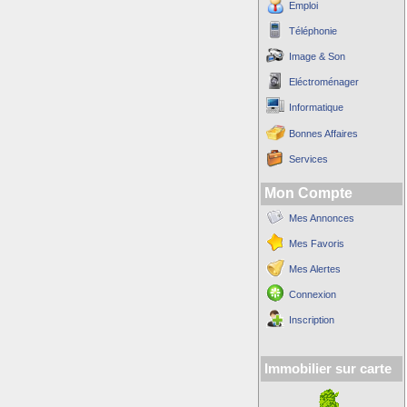
Emploi
Téléphonie
Image & Son
Eléctroménager
Informatique
Bonnes Affaires
Services
Mon Compte
Mes Annonces
Mes Favoris
Mes Alertes
Connexion
Inscription
Immobilier sur carte