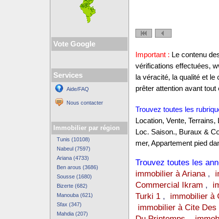
Vote Google
Important :
Le contenu des 
vérifications effectuées,
Services
la véracité, la qualité et
prêter attention avant tout 
Aide/FAQ
Nous contacter
Trouvez toutes les rubriqu
Location, Vente, Terrains,
Immobilier par région
Loc. Saison., Buraux & C
Tunis (10108)
mer, Appartement pied dan
Nabeul (7597)
Ariana (4733)
Trouvez toutes les anno
Ben arous (3686)
immobilier à Ariana
,
i
Sousse (1680)
Commercial Ikram
,
i
Bizerte (682)
Turki 1
,
immobilier à 
Manouba (621)
Sfax (347)
immobilier à Cite Des
Mahdia (207)
Du Printemps
,
immobi