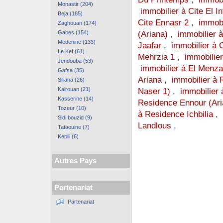
Monastir (204)
immobilier à Cite El In
Beja (185)
Cite Ennasr 2
,
immobi
Zaghouan (174)
(Ariana)
,
immobilier 
Gabes (154)
Medenine (133)
Jaafar
,
immobilier à C
Le Kef (61)
Mehrzia 1
,
immobilie
Jendouba (53)
immobilier à El Menza
Gafsa (35)
Ariana
,
immobilier à
Siliana (26)
Kairouan (21)
Naser 1)
,
immobilier 
Kasserine (14)
Residence Ennour (Ari
Tozeur (10)
à Residence Ichbilia
,
Sidi bouzid (9)
Landlous
,
Tataouine (7)
Kebili (6)
Autres Pays
Partenariat
Partenariat