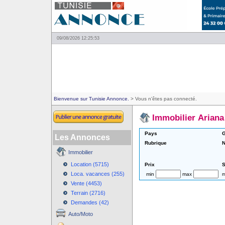
09/08/2026 12:25:53
Bienvenue sur Tunisie Annonce.
> Vous n'êtes pas connecté.
Immobilier Ariana
Pays
G
Les Annonces
Rubrique
N
Immobilier
Location (5715)
Prix
S
Loca. vacances (255)
min
max
m
Vente (4453)
Terrain (2716)
Demandes (42)
Auto/Moto