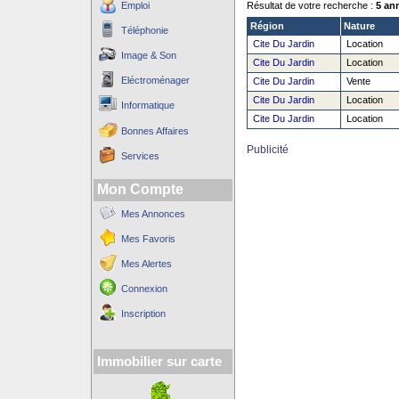
Emploi
Résultat de votre recherche :
5 an
Région
Nature
Téléphonie
Cite Du Jardin
Location
Image & Son
Cite Du Jardin
Location
Eléctroménager
Cite Du Jardin
Vente
Cite Du Jardin
Location
Informatique
Cite Du Jardin
Location
Bonnes Affaires
Publicité
Services
Mon Compte
Mes Annonces
Mes Favoris
Mes Alertes
Connexion
Inscription
Immobilier sur carte