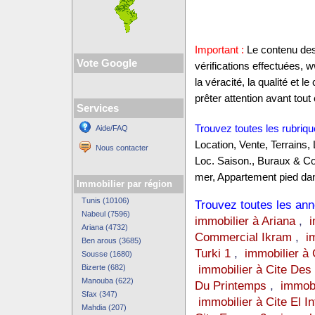
Important :
Le contenu des 
Vote Google
vérifications effectuées,
la véracité, la qualité et
prêter attention avant tout 
Services
Trouvez toutes les rubriqu
Aide/FAQ
Location, Vente, Terrains,
Nous contacter
Loc. Saison., Buraux & C
mer, Appartement pied dan
Immobilier par région
Tunis (10106)
Trouvez toutes les anno
Nabeul (7596)
immobilier à Ariana
,
i
Ariana (4732)
Commercial Ikram
,
i
Ben arous (3685)
Turki 1
,
immobilier à 
Sousse (1680)
immobilier à Cite Des
Bizerte (682)
Manouba (622)
Du Printemps
,
immobi
Sfax (347)
immobilier à Cite El In
Mahdia (207)