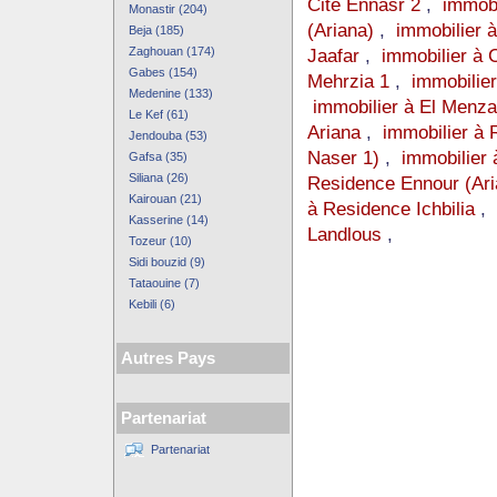
Cite Ennasr 2
,
immobi
Monastir (204)
(Ariana)
,
immobilier 
Beja (185)
Zaghouan (174)
Jaafar
,
immobilier à C
Gabes (154)
Mehrzia 1
,
immobilie
Medenine (133)
immobilier à El Menza
Le Kef (61)
Ariana
,
immobilier à
Jendouba (53)
Naser 1)
,
immobilier 
Gafsa (35)
Siliana (26)
Residence Ennour (Ari
Kairouan (21)
à Residence Ichbilia
,
Kasserine (14)
Landlous
,
Tozeur (10)
Sidi bouzid (9)
Tataouine (7)
Kebili (6)
Autres Pays
Partenariat
Partenariat