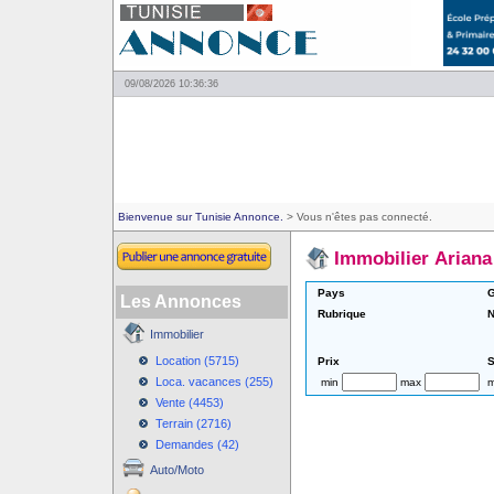
09/08/2026 10:36:36
Bienvenue sur Tunisie Annonce.
> Vous n'êtes pas connecté.
Immobilier Ariana
Pays
G
Les Annonces
Rubrique
N
Immobilier
Location (5715)
Prix
S
Loca. vacances (255)
min
max
m
Vente (4453)
Terrain (2716)
Demandes (42)
Auto/Moto