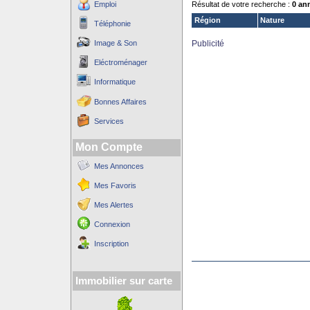
Emploi
Résultat de votre recherche :
0 an
Région
Nature
Téléphonie
Image & Son
Publicité
Eléctroménager
Informatique
Bonnes Affaires
Services
Mon Compte
Mes Annonces
Mes Favoris
Mes Alertes
Connexion
Inscription
Immobilier sur carte