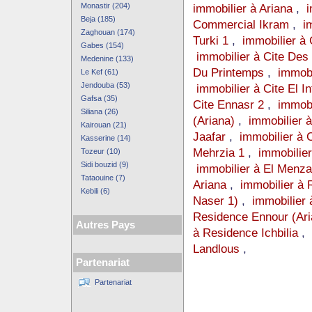
Monastir (204)
immobilier à Ariana
,
i
Beja (185)
Commercial Ikram
,
i
Zaghouan (174)
Turki 1
,
immobilier à 
Gabes (154)
immobilier à Cite Des
Medenine (133)
Du Printemps
,
immobi
Le Kef (61)
Jendouba (53)
immobilier à Cite El In
Gafsa (35)
Cite Ennasr 2
,
immobi
Siliana (26)
(Ariana)
,
immobilier 
Kairouan (21)
Jaafar
,
immobilier à C
Kasserine (14)
Mehrzia 1
,
immobilie
Tozeur (10)
Sidi bouzid (9)
immobilier à El Menza
Tataouine (7)
Ariana
,
immobilier à
Kebili (6)
Naser 1)
,
immobilier 
Residence Ennour (Ari
Autres Pays
à Residence Ichbilia
,
Landlous
,
Partenariat
Partenariat