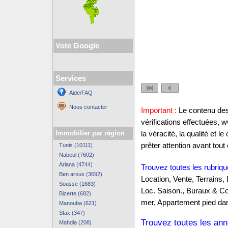
Vote Google
Services
Aide/FAQ
Nous contacter
Important :
Le contenu des 
vérifications effectuées,
Immobilier par région
la véracité, la qualité et
prêter attention avant tout 
Tunis (10111)
Nabeul (7602)
Ariana (4744)
Trouvez toutes les rubriqu
Ben arous (3692)
Location, Vente, Terrains,
Sousse (1683)
Loc. Saison., Buraux & C
Bizerte (682)
mer, Appartement pied dan
Manouba (621)
Sfax (347)
Trouvez toutes les anno
Mahdia (208)