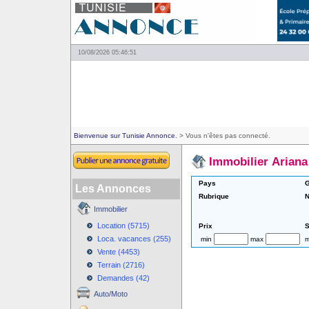
10/08/2026 05:46:51
Bienvenue sur Tunisie Annonce.
> Vous n'êtes pas connecté.
Immobilier Ariana
Pays
G
Les Annonces
Rubrique
N
Immobilier
Location (5715)
Prix
S
Loca. vacances (255)
min
max
m
Vente (4453)
Terrain (2716)
Demandes (42)
Auto/Moto