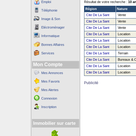
Emploi
Résultat de votre recherche :
10 a
Région
Nature
Téléphonie
Cite De La Sant
Vente
Image & Son
Cite De La Sant
Vente
Eléctroménager
Cite De La Sant
Vente
Cite De La Sant
Location
Informatique
Cite De La Sant
Location
Bonnes Affaires
Cite De La Sant
Location
Services
Cite De La Sant
Terrain
Cite De La Sant
Bureaux & 
Mon Compte
Cite De La Sant
Location
Cite De La Sant
Location
Mes Annonces
Mes Favoris
Publicité
Mes Alertes
Connexion
Inscription
Immobilier sur carte