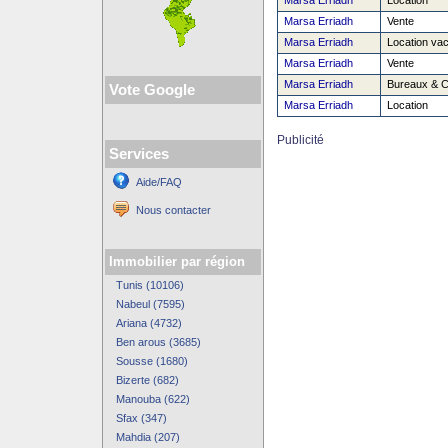
Marsa Erriadh
Location
Marsa Erriadh
Vente
Marsa Erriadh
Location va
Marsa Erriadh
Vente
Marsa Erriadh
Bureaux & 
Vote Google
Marsa Erriadh
Location
Publicité
Services
Aide/FAQ
Nous contacter
Immobilier par région
Tunis (10106)
Nabeul (7595)
Ariana (4732)
Ben arous (3685)
Sousse (1680)
Bizerte (682)
Manouba (622)
Sfax (347)
Mahdia (207)