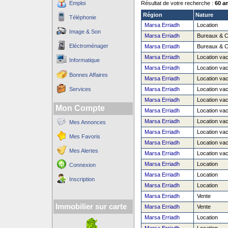
Emploi
Résultat de votre recherche :
60 a
Région
Nature
Téléphonie
Marsa Erriadh
Location
Image & Son
Marsa Erriadh
Bureaux & 
Eléctroménager
Marsa Erriadh
Bureaux & 
Marsa Erriadh
Location va
Informatique
Marsa Erriadh
Location va
Bonnes Affaires
Marsa Erriadh
Location va
Services
Marsa Erriadh
Location va
Marsa Erriadh
Location va
Mon Compte
Marsa Erriadh
Location va
Marsa Erriadh
Location va
Mes Annonces
Marsa Erriadh
Location va
Mes Favoris
Marsa Erriadh
Location va
Mes Alertes
Marsa Erriadh
Location va
Marsa Erriadh
Location
Connexion
Marsa Erriadh
Location
Inscription
Marsa Erriadh
Location
Marsa Erriadh
Vente
Immobilier sur carte
Marsa Erriadh
Vente
Marsa Erriadh
Location