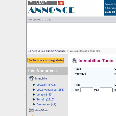
09/08/2026 07:31:49
Bienvenue sur Tunisie Annonce.
> Vous n'êtes pas connecté.
Immobilier Tunis
Pays
G
Les Annonces
Rubrique
N
Immobilier
Location (5715)
Prix
S
Loca. vacances (255)
min
max
m
Vente (4453)
Terrain (2716)
Demandes (42)
Auto/Moto