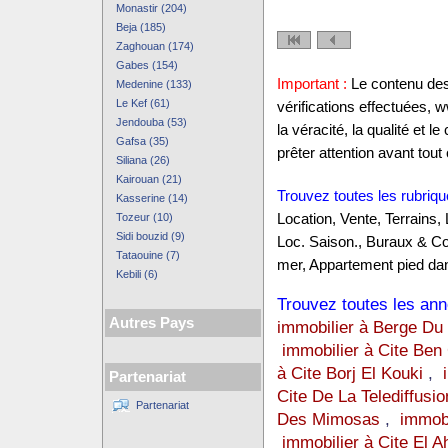
Monastir (204)
Beja (185)
Zaghouan (174)
Gabes (154)
Important :
Le contenu des 
Medenine (133)
Le Kef (61)
vérifications effectuées,
Jendouba (53)
la véracité, la qualité et
Gafsa (35)
prêter attention avant tout 
Siliana (26)
Kairouan (21)
Trouvez toutes les rubriqu
Kasserine (14)
Tozeur (10)
Location, Vente, Terrains,
Sidi bouzid (9)
Loc. Saison., Buraux & C
Tataouine (7)
mer, Appartement pied dan
Kebili (6)
Trouvez toutes les anno
Autres Pays
immobilier à Berge Du
immobilier à Cite Be
à Cite Borj El Kouki
,
Partenariat
Cite De La Telediffusio
Partenariat
Des Mimosas
,
immobi
immobilier à Cite El 