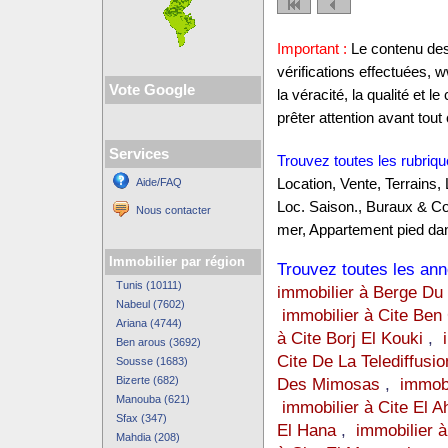
Important :
Le contenu des 
vérifications effectuées,
Vote Google
la véracité, la qualité et
prêter attention avant tout 
Services
Trouvez toutes les rubriqu
Aide/FAQ
Location, Vente, Terrains,
Loc. Saison., Buraux & C
Nous contacter
mer, Appartement pied dan
Immobilier par région
Trouvez toutes les anno
Tunis (10111)
immobilier à Berge Du
Nabeul (7602)
immobilier à Cite Be
Ariana (4744)
à Cite Borj El Kouki
,
Ben arous (3692)
Cite De La Telediffusio
Sousse (1683)
Bizerte (682)
Des Mimosas
,
immobi
Manouba (621)
immobilier à Cite El 
Sfax (347)
El Hana
,
immobilier à 
Mahdia (208)