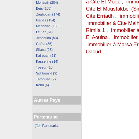
à Cite El Moez
,
immob
Monastir (204)
Cite El Moustakbel (Si
Beja (185)
Zaghouan (174)
Cite Erriadh
,
immobil
Gabes (154)
immobilier à Cite Malh
Medenine (133)
Rimila 1
,
immobilier à
Le Kef (61)
El Aouina
,
immobilie
Jendouba (53)
immobilier à Marsa Er
Gafsa (35)
Siliana (26)
Daoud
,
Kairouan (21)
Kasserine (14)
Tozeur (10)
Sidi bouzid (9)
Tataouine (7)
Kebili (6)
Autres Pays
Partenariat
Partenariat