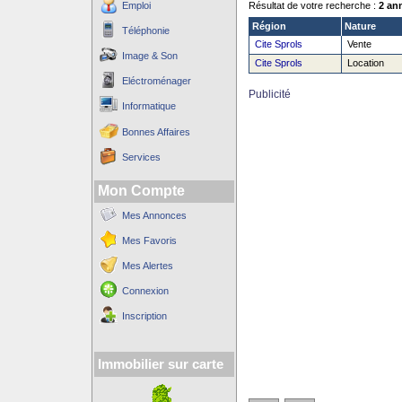
Emploi
Résultat de votre recherche :
2 an
Région
Nature
Téléphonie
Cite Sprols
Vente
Image & Son
Cite Sprols
Location
Eléctroménager
Publicité
Informatique
Bonnes Affaires
Services
Mon Compte
Mes Annonces
Mes Favoris
Mes Alertes
Connexion
Inscription
Immobilier sur carte