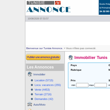
10/08/2026 07:53:57
Bienvenue sur Tunisie Annonce.
> Vous n'êtes pas connecté.
Immobilier Tunis
Pays
G
Les Annonces
Rubrique
N
Immobilier
Location (5715)
Prix
S
Loca. vacances (255)
min
max
m
Vente (4453)
Terrain (2716)
Demandes (42)
Auto/Moto