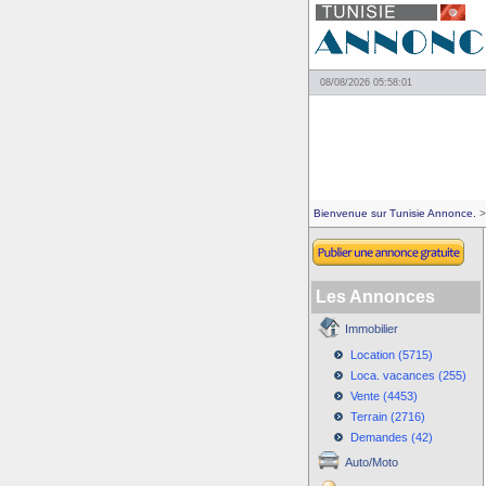
08/08/2026 05:58:01
Bienvenue sur Tunisie Annonce.
>
Les Annonces
Immobilier
Location (5715)
Loca. vacances (255)
Vente (4453)
Terrain (2716)
Demandes (42)
Auto/Moto