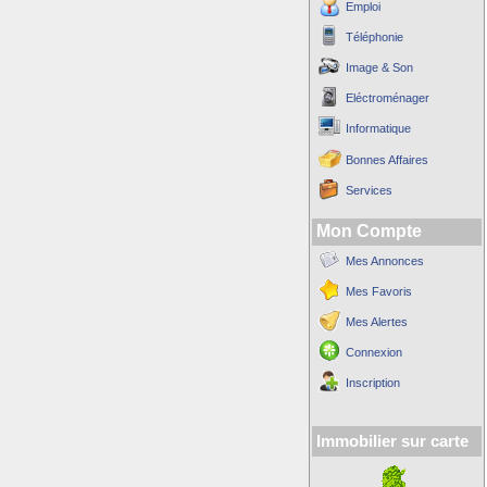
Emploi
Téléphonie
Image & Son
Eléctroménager
Informatique
Bonnes Affaires
Services
Mon Compte
Mes Annonces
Mes Favoris
Mes Alertes
Connexion
Inscription
Immobilier sur carte