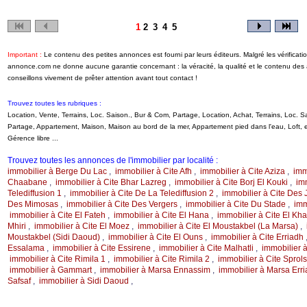
1
2
3
4
5
Important :
Le contenu des petites annonces est fourni par leurs éditeurs. Malgré les vérificati
annonce.com ne donne aucune garantie concernant : la véracité, la qualité et le contenu de
conseillons vivement de prêter attention avant tout contact !
Trouvez toutes les rubriques :
Location, Vente, Terrains, Loc. Saison., Bur & Com, Partage, Location, Achat, Terrains, Loc.
Partage, Appartement, Maison, Maison au bord de la mer, Appartement pied dans l'eau, Loft
Gérence libre ...
Trouvez toutes les annonces de l'immobilier par localité :
immobilier à Berge Du Lac
,
immobilier à Cite Afh
,
immobilier à Cite Aziza
,
imm
Chaabane
,
immobilier à Cite Bhar Lazreg
,
immobilier à Cite Borj El Kouki
,
im
Telediffusion 1
,
immobilier à Cite De La Telediffusion 2
,
immobilier à Cite Des 
Des Mimosas
,
immobilier à Cite Des Vergers
,
immobilier à Cite Du Stade
,
imm
immobilier à Cite El Fateh
,
immobilier à Cite El Hana
,
immobilier à Cite El Khal
Mhiri
,
immobilier à Cite El Moez
,
immobilier à Cite El Moustakbel (La Marsa)
,
Moustakbel (Sidi Daoud)
,
immobilier à Cite El Ouns
,
immobilier à Cite Erriadh
Essalama
,
immobilier à Cite Essirene
,
immobilier à Cite Malhatli
,
immobilier 
immobilier à Cite Rimila 1
,
immobilier à Cite Rimila 2
,
immobilier à Cite Sprols
immobilier à Gammart
,
immobilier à Marsa Ennassim
,
immobilier à Marsa Err
Safsaf
,
immobilier à Sidi Daoud
,