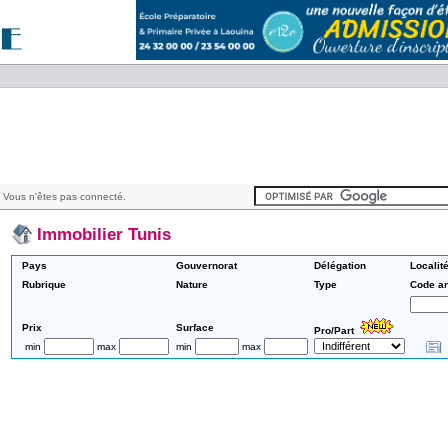
 Vous n'êtes pas connecté.
Immobilier Tunis
Pays
Gouvernorat
Délégation
Localit
Rubrique
Nature
Type
Code a
Prix
Surface
Pro/Part
min
max
min
max