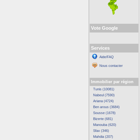
Vote Google
Services
Aide/FAQ
Nous contacter
Immobilier par région
Tunis (10081)
Nabeul (7590)
Ariana (4724)
Ben arous (3684)
Sousse (1678)
Bizerte (681)
Manouba (620)
Sfax (346)
Mahdia (207)