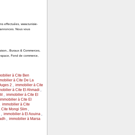
ons effectuées, www.tunisie-
s annonces. Nous vous
 Saison., Buraux & Commerces,
, espace, Fond de commerce,
obilier à Cite Ben
mobilier à Cite De La
Juges 2
,
immobilier à Cite
obilier à Cite El Ahmadi
,
il
,
immobilier à Cite El
immobilier à Cite El
,
immobilier à Cite
à Cite Mongi Slim
,
,
immobilier à El Aouina
,
iadh
,
immobilier à Marsa