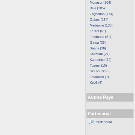
Monastir (204)
Beja (185)
Zaghouan (174)
Gabes (154)
Medenine (133)
Le Kef (61)
Jendouba (51)
Gafsa (35)
Siliana (26)
Kairouan (21)
Kasserine (14)
Tozeur (10)
Sidi bouzid (9)
Tataouine (7)
Kebili (6)
Autres Pays
Partenariat
Partenariat