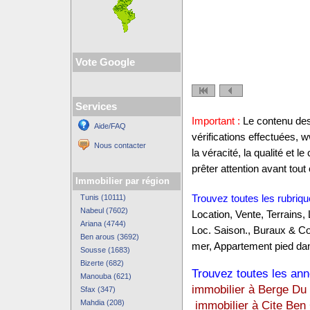
Vote Google
Services
Important :
Le contenu des 
Aide/FAQ
vérifications effectuées,
Nous contacter
la véracité, la qualité et
prêter attention avant tout 
Immobilier par région
Tunis (10111)
Trouvez toutes les rubriqu
Nabeul (7602)
Location, Vente, Terrains,
Ariana (4744)
Loc. Saison., Buraux & C
Ben arous (3692)
mer, Appartement pied dan
Sousse (1683)
Bizerte (682)
Trouvez toutes les anno
Manouba (621)
immobilier à Berge Du
Sfax (347)
Mahdia (208)
immobilier à Cite Be