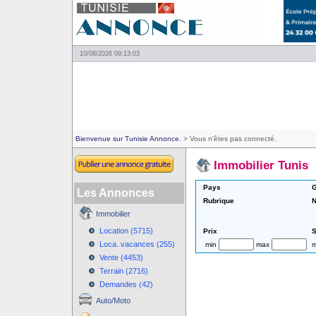
10/08/2026 09:13:03
Bienvenue sur Tunisie Annonce.
> Vous n'êtes pas connecté.
Immobilier Tunis
Pays
G
Les Annonces
Rubrique
N
Immobilier
Location (5715)
Prix
S
Loca. vacances (255)
min
max
m
Vente (4453)
Terrain (2716)
Demandes (42)
Auto/Moto