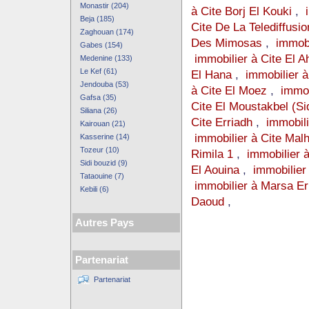
Monastir (204)
à Cite Borj El Kouki
,
Beja (185)
Cite De La Telediffusio
Zaghouan (174)
Des Mimosas
,
immobi
Gabes (154)
immobilier à Cite El 
Medenine (133)
Le Kef (61)
El Hana
,
immobilier à 
Jendouba (53)
à Cite El Moez
,
immob
Gafsa (35)
Cite El Moustakbel (Si
Siliana (26)
Cite Erriadh
,
immobil
Kairouan (21)
immobilier à Cite Malh
Kasserine (14)
Tozeur (10)
Rimila 1
,
immobilier à
Sidi bouzid (9)
El Aouina
,
immobilie
Tataouine (7)
immobilier à Marsa Er
Kebili (6)
Daoud
,
Autres Pays
Partenariat
Partenariat