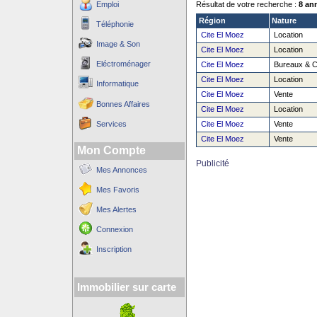
Emploi
Résultat de votre recherche :
8 an
Région
Nature
Téléphonie
Cite El Moez
Location
Image & Son
Cite El Moez
Location
Eléctroménager
Cite El Moez
Bureaux & 
Cite El Moez
Location
Informatique
Cite El Moez
Vente
Bonnes Affaires
Cite El Moez
Location
Services
Cite El Moez
Vente
Cite El Moez
Vente
Mon Compte
Publicité
Mes Annonces
Mes Favoris
Mes Alertes
Connexion
Inscription
Immobilier sur carte