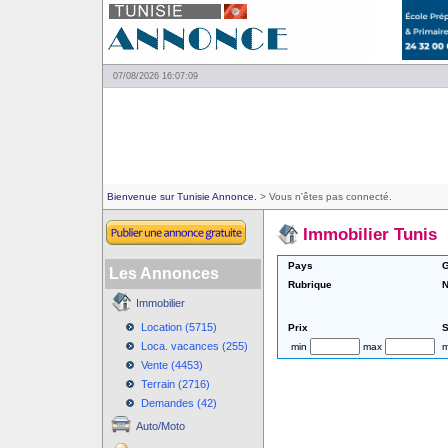
07/08/2026 16:07:09
Bienvenue sur Tunisie Annonce.
> Vous n'êtes pas connecté.
Immobilier Tunis
Pays
G
Les Annonces
Rubrique
N
Immobilier
Location (5715)
Prix
S
Loca. vacances (255)
min
max
m
Vente (4453)
Terrain (2716)
Demandes (42)
Auto/Moto