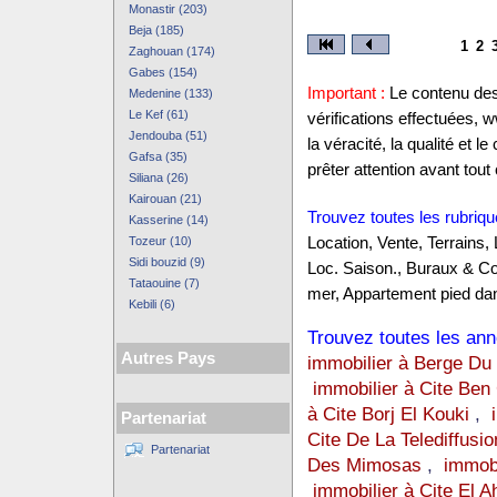
Monastir (203)
Beja (185)
1
2
Zaghouan (174)
Gabes (154)
Important :
Le contenu des 
Medenine (133)
Le Kef (61)
vérifications effectuées,
Jendouba (51)
la véracité, la qualité et
Gafsa (35)
prêter attention avant tout 
Siliana (26)
Kairouan (21)
Trouvez toutes les rubriqu
Kasserine (14)
Tozeur (10)
Location, Vente, Terrains,
Sidi bouzid (9)
Loc. Saison., Buraux & C
Tataouine (7)
mer, Appartement pied dan
Kebili (6)
Trouvez toutes les anno
Autres Pays
immobilier à Berge Du
immobilier à Cite Be
à Cite Borj El Kouki
,
Partenariat
Cite De La Telediffusio
Partenariat
Des Mimosas
,
immobi
immobilier à Cite El 