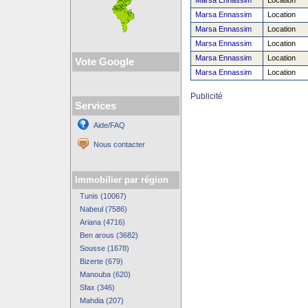
Marsa Ennassim
Location
Marsa Ennassim
Location
Marsa Ennassim
Location
Marsa Ennassim
Location
Marsa Ennassim
Location
Vote Google
Marsa Ennassim
Location
Publicité
Services
Aide/FAQ
Nous contacter
Immobilier par région
Tunis (10067)
Nabeul (7586)
Ariana (4716)
Ben arous (3682)
Sousse (1678)
Bizerte (679)
Manouba (620)
Sfax (346)
Mahdia (207)