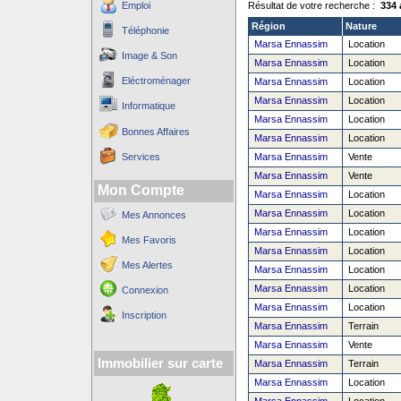
Emploi
Résultat de votre recherche :
334 
Région
Nature
Téléphonie
Marsa Ennassim
Location
Image & Son
Marsa Ennassim
Location
Eléctroménager
Marsa Ennassim
Location
Marsa Ennassim
Location
Informatique
Marsa Ennassim
Location
Bonnes Affaires
Marsa Ennassim
Location
Services
Marsa Ennassim
Vente
Marsa Ennassim
Vente
Mon Compte
Marsa Ennassim
Location
Marsa Ennassim
Location
Mes Annonces
Marsa Ennassim
Location
Mes Favoris
Marsa Ennassim
Location
Mes Alertes
Marsa Ennassim
Location
Marsa Ennassim
Location
Connexion
Marsa Ennassim
Location
Inscription
Marsa Ennassim
Terrain
Marsa Ennassim
Vente
Immobilier sur carte
Marsa Ennassim
Terrain
Marsa Ennassim
Location