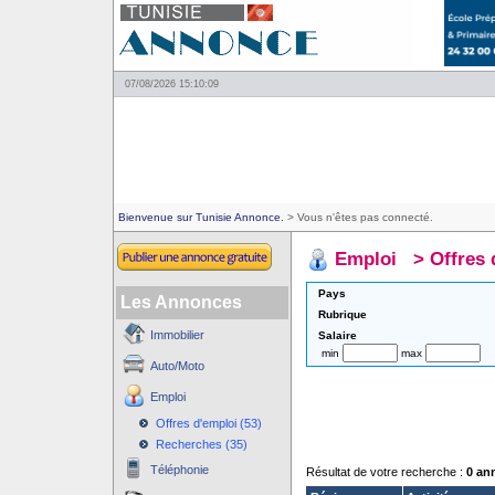
07/08/2026 15:10:09
Bienvenue sur Tunisie Annonce.
> Vous n'êtes pas connecté.
Emploi
>
Offres 
Pays
Les Annonces
Rubrique
Immobilier
Salaire
min
max
Auto/Moto
Emploi
Offres d'emploi (53)
Recherches (35)
Téléphonie
Résultat de votre recherche :
0 an