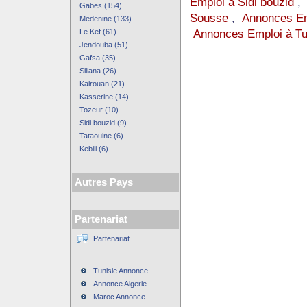
Emploi à Sidi bouzid
Gabes (154)
Sousse
,
Annonces Em
Medenine (133)
Annonces Emploi à Tu
Le Kef (61)
Jendouba (51)
Gafsa (35)
Siliana (26)
Kairouan (21)
Kasserine (14)
Tozeur (10)
Sidi bouzid (9)
Tataouine (6)
Kebili (6)
Autres Pays
Partenariat
Partenariat
Tunisie Annonce
Annonce Algerie
Maroc Annonce