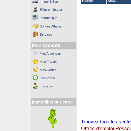
Région
Activit´
Image & Son
Eléctroménager
Informatique
Bonnes Affaires
Services
Mon Compte
Mes Annonces
Mes Favoris
Mes Alertes
Connexion
Inscription
Immobilier sur carte
Trouvez tous les secte
Offres d'emploi Resso