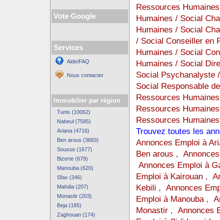
Ressources Humaines 
Vote Google
Humaines / Social Cha
Humaines / Social Ch
/ Social Conseiller e
Services
Humaines / Social Con
Aide/FAQ
Humaines / Social Dir
Social Psychanalyste 
Nous contacter
Social Responsable de
Ressources Humaines 
Immobilier par région
Ressources Humaines 
Tunis (10062)
Ressources Humaines 
Nabeul (7585)
Trouvez toutes les an
Ariana (4716)
Ben arous (3683)
Annonces Emploi à Ari
Sousse (1677)
Ben arous
,
Annonces 
Bizerte (679)
Annonces Emploi à G
Manouba (620)
Emploi à Kairouan
,
A
Sfax (346)
Kebili
,
Annonces Empl
Mahdia (207)
Monastir (203)
Emploi à Manouba
,
A
Beja (185)
Monastir
,
Annonces E
Zaghouan (174)