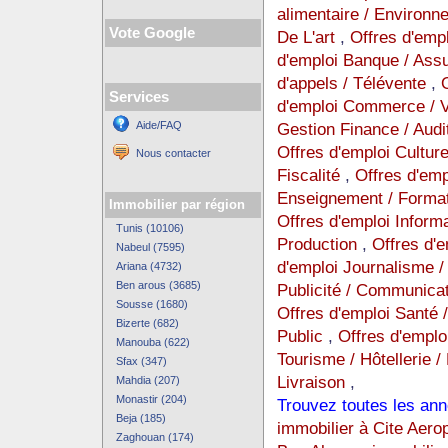
alimentaire / Environ
Vote Google
De L'art
,
Offres d'emp
d'emploi Banque / Ass
d'appels / Télévente
,
Services
d'emploi Commerce / Ve
Aide/FAQ
Gestion Finance / Audi
Offres d'emploi Cultur
Nous contacter
Fiscalité
,
Offres d'empl
Enseignement / Format
Immobilier par région
Offres d'emploi Inform
Tunis (10106)
Production
,
Offres d'
Nabeul (7595)
d'emploi Journalisme / 
Ariana (4732)
Ben arous (3685)
Publicité / Communica
Sousse (1680)
Offres d'emploi Santé 
Bizerte (682)
Public
,
Offres d'emplo
Manouba (622)
Tourisme / Hôtellerie /
Sfax (347)
Livraison
,
Mahdia (207)
Monastir (204)
Trouvez toutes les ann
Beja (185)
immobilier à Cite Aero
Zaghouan (174)