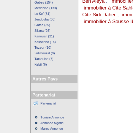
Ben Aleya
,
immobilier
Gabes (154)
immobilier à Cite Sahl
Medenine (133)
Cite Sidi Daher
,
immo
Le Kef (61)
Jendouba (53)
immobilier à Sousse 
Gafsa (35)
Siliana (26)
Kairouan (21)
Kasserine (14)
Tozeur (10)
Sidi bouzid (9)
Tataouine (7)
Kebili (6)
Autres Pays
Partenariat
Partenariat
Tunisie Annonce
Annonce Algerie
Maroc Annonce