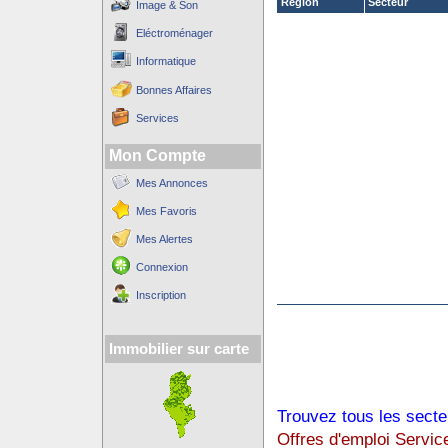
Région
Secteur
Image & Son
Eléctroménager
Informatique
Bonnes Affaires
Services
Mon Compte
Mes Annonces
Mes Favoris
Mes Alertes
Connexion
Inscription
Immobilier sur carte
Trouvez tous les secte
Offres d'emploi Servic