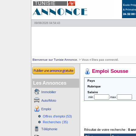
09/08/2026 04:54:43
Bienvenue sur Tunisie Annonce.
> Vous n'êtes pas connecté.
Emploi Sousse
Pays
Les Annonces
Rubrique
Immobilier
Salaire
min
max
Auto/Moto
Emploi
Offres d'emploi (53)
Recherches (35)
Téléphonie
Résultat de votre recherche :
0 an