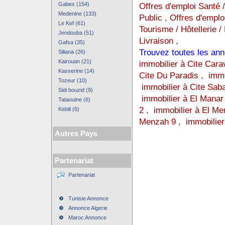
Gabes (154)
Offres d'emploi Santé 
Medenine (133)
Public
,
Offres d'emplo
Le Kef (61)
Tourisme / Hôtellerie /
Jendouba (51)
Livraison
,
Gafsa (35)
Trouvez toutes les ann
Siliana (26)
Kairouan (21)
immobilier à Cite Cara
Kasserine (14)
Cite Du Paradis
,
immo
Tozeur (10)
immobilier à Cite Sab
Sidi bouzid (9)
immobilier à El Manar
Tataouine (6)
2
,
immobilier à El Me
Kebili (6)
Menzah 9
,
immobilier
Autres Pays
Partenariat
Partenariat
Tunisie Annonce
Annonce Algerie
Maroc Annonce