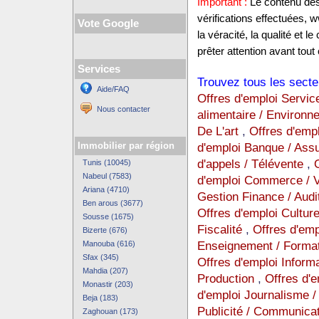
Important :
Le contenu des 
vérifications effectuées,
Vote Google
la véracité, la qualité et
prêter attention avant tout 
Services
Trouvez tous les secte
Aide/FAQ
Offres d'emploi Servic
Nous contacter
alimentaire / Environ
De L'art
,
Offres d'emp
Immobilier par région
d'emploi Banque / Ass
d'appels / Télévente
,
Tunis (10045)
Nabeul (7583)
d'emploi Commerce / Ve
Ariana (4710)
Gestion Finance / Audi
Ben arous (3677)
Offres d'emploi Cultur
Sousse (1675)
Fiscalité
,
Offres d'empl
Bizerte (676)
Enseignement / Format
Manouba (616)
Sfax (345)
Offres d'emploi Inform
Mahdia (207)
Production
,
Offres d'
Monastir (203)
d'emploi Journalisme / 
Beja (183)
Publicité / Communica
Zaghouan (173)