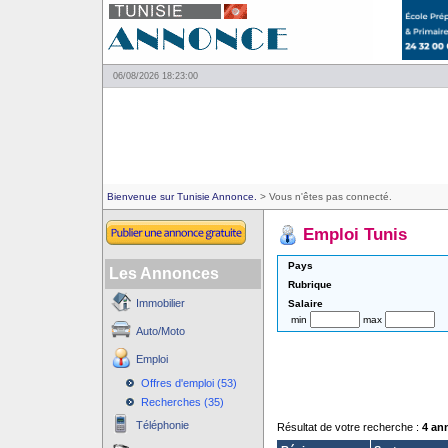
06/08/2026 18:23:00
Bienvenue sur Tunisie Annonce.
> Vous n'êtes pas connecté.
Emploi Tunis
Pays
Les Annonces
Rubrique
Immobilier
Salaire
min
max
Auto/Moto
Emploi
Offres d'emploi (53)
Recherches (35)
Téléphonie
Résultat de votre recherche :
4 an