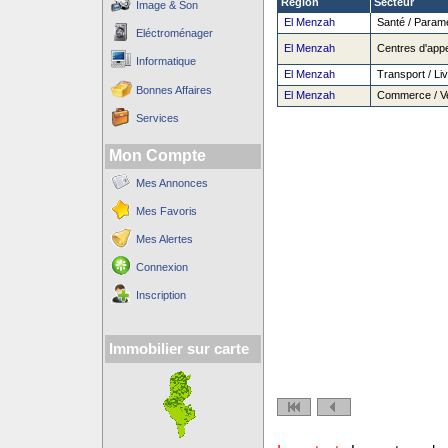
Région
Secteur
Image & Son
El Menzah
Santé / Paramé
Eléctroménager
El Menzah
Centres d'appe
Informatique
El Menzah
Transport / Liv
Bonnes Affaires
El Menzah
Commerce / Vent
Services
Mon Compte
Mes Annonces
Mes Favoris
Mes Alertes
Connexion
Inscription
Immobilier sur carte