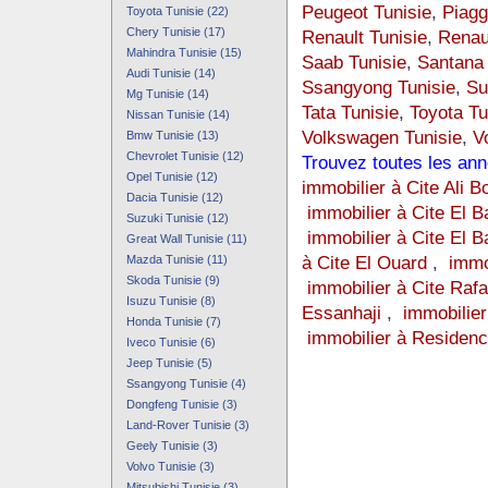
Peugeot Tunisie
,
Piagg
Toyota Tunisie (22)
Chery Tunisie (17)
Renault Tunisie
,
Renau
Mahindra Tunisie (15)
Saab Tunisie
,
Santana 
Audi Tunisie (14)
Ssangyong Tunisie
,
Su
Mg Tunisie (14)
Tata Tunisie
,
Toyota Tu
Nissan Tunisie (14)
Volkswagen Tunisie
,
V
Bmw Tunisie (13)
Chevrolet Tunisie (12)
Trouvez toutes les ann
Opel Tunisie (12)
immobilier à Cite Ali B
Dacia Tunisie (12)
immobilier à Cite El B
Suzuki Tunisie (12)
immobilier à Cite El B
Great Wall Tunisie (11)
à Cite El Ouard
,
immo
Mazda Tunisie (11)
Skoda Tunisie (9)
immobilier à Cite Raf
Isuzu Tunisie (8)
Essanhaji
,
immobilier
Honda Tunisie (7)
immobilier à Residen
Iveco Tunisie (6)
Jeep Tunisie (5)
Ssangyong Tunisie (4)
Dongfeng Tunisie (3)
Land-Rover Tunisie (3)
Geely Tunisie (3)
Volvo Tunisie (3)
Mitsubishi Tunisie (3)