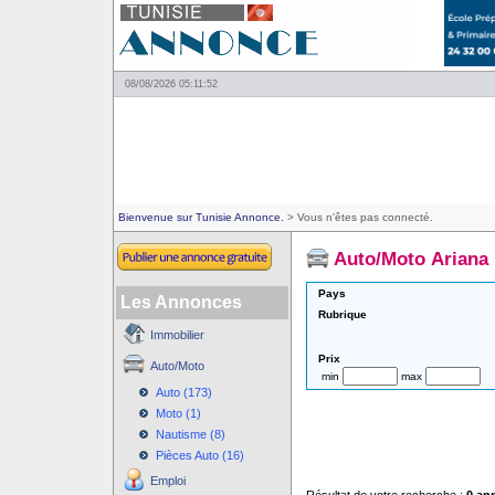
08/08/2026 05:11:52
Bienvenue sur Tunisie Annonce.
> Vous n'êtes pas connecté.
Auto/Moto Ariana
Pays
Les Annonces
Rubrique
Immobilier
Prix
Auto/Moto
min
max
Auto (173)
Moto (1)
Nautisme (8)
Pièces Auto (16)
Emploi