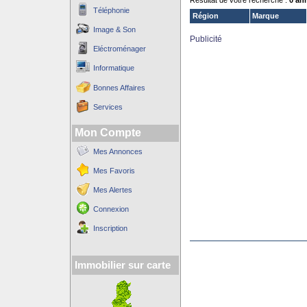
Résultat de votre recherche :
0 an
Téléphonie
Région
Marque
Image & Son
Publicité
Eléctroménager
Informatique
Bonnes Affaires
Services
Mon Compte
Mes Annonces
Mes Favoris
Mes Alertes
Connexion
Inscription
Immobilier sur carte