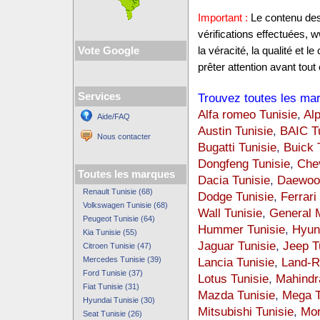
Important :
Le contenu des 
vérifications effectuées,
Vote Google
la véracité, la qualité et
prêter attention avant tout 
Services
Trouvez toutes les mar
Alfa romeo Tunisie
,
Alp
Aide/FAQ
Austin Tunisie
,
BAIC T
Nous contacter
Bugatti Tunisie
,
Buick 
Dongfeng Tunisie
,
Chev
Toutes les marques
Dacia Tunisie
,
Daewoo 
Renault Tunisie (68)
Dodge Tunisie
,
Ferrari
Volkswagen Tunisie (68)
Wall Tunisie
,
General M
Peugeot Tunisie (64)
Hummer Tunisie
,
Hyun
Kia Tunisie (55)
Jaguar Tunisie
,
Jeep T
Citroen Tunisie (47)
Mercedes Tunisie (39)
Lancia Tunisie
,
Land-R
Ford Tunisie (37)
Lotus Tunisie
,
Mahindr
Fiat Tunisie (31)
Mazda Tunisie
,
Mega T
Hyundai Tunisie (30)
Mitsubishi Tunisie
,
Mor
Seat Tunisie (26)