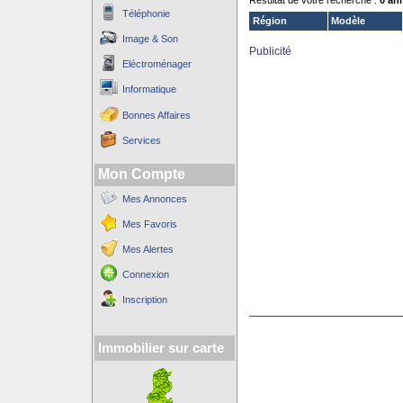
Résultat de votre recherche :
0 an
Téléphonie
Région
Modèle
Image & Son
Publicité
Eléctroménager
Informatique
Bonnes Affaires
Services
Mon Compte
Mes Annonces
Mes Favoris
Mes Alertes
Connexion
Inscription
Immobilier sur carte