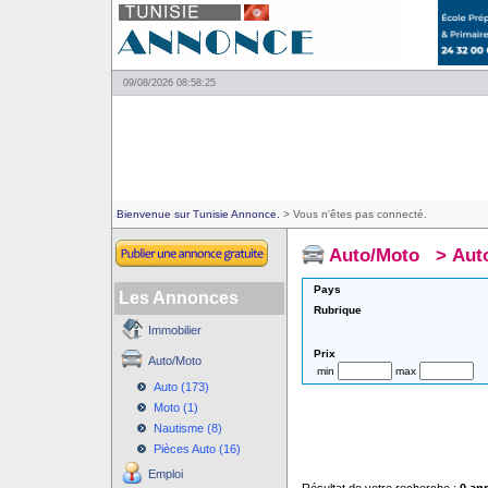
09/08/2026 08:58:25
Bienvenue sur Tunisie Annonce.
> Vous n'êtes pas connecté.
Auto/Moto
>
Aut
Pays
Les Annonces
Rubrique
Immobilier
Prix
Auto/Moto
min
max
Auto (173)
Moto (1)
Nautisme (8)
Pièces Auto (16)
Emploi