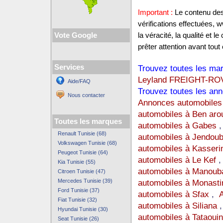
Important :
Le contenu des 
vérifications effectuées,
Vote Google
la véracité, la qualité et
prêter attention avant tout 
Services
Trouvez toutes les mar
Leyland FREIGHT-RO
Aide/FAQ
Trouvez toutes les ann
Nous contacter
Annonces automobiles 
automobiles à Ben aro
Toutes les marques
automobiles à Gabes
Renault Tunisie (68)
automobiles à Jendou
Volkswagen Tunisie (68)
automobiles à Kasseri
Peugeot Tunisie (64)
automobiles à Le Kef
Kia Tunisie (55)
automobiles à Manoub
Citroen Tunisie (47)
Mercedes Tunisie (39)
automobiles à Monasti
Ford Tunisie (37)
automobiles à Sfax
,
A
Fiat Tunisie (32)
automobiles à Siliana
Hyundai Tunisie (30)
automobiles à Tataoui
Seat Tunisie (26)