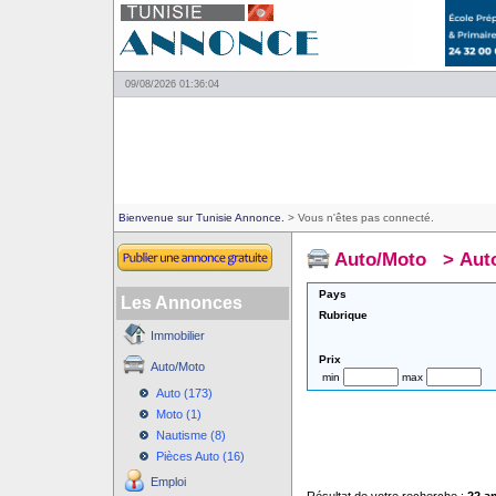
09/08/2026 01:36:04
Bienvenue sur Tunisie Annonce.
> Vous n'êtes pas connecté.
Auto/Moto
>
Aut
Pays
Les Annonces
Rubrique
Immobilier
Prix
Auto/Moto
min
max
Auto (173)
Moto (1)
Nautisme (8)
Pièces Auto (16)
Emploi