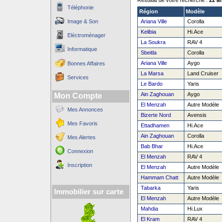
Résultat de votre recherche :
22 a
Téléphonie
Région
Modèle
Image & Son
Ariana Ville
Corolla
Kelibia
Hi.Ace
Eléctroménager
La Soukra
RAV 4
Informatique
Sbeitla
Corolla
Ariana Ville
Aygo
Bonnes Affaires
La Marsa
Land Cruiser
Services
Le Bardo
Yaris
Ain Zaghouan
Aygo
Mon Compte
El Menzah
Autre Modèle
Mes Annonces
Bizerte Nord
Avensis
Mes Favoris
Ettadhamen
Hi.Ace
Ain Zaghouan
Corolla
Mes Alertes
Bab Bhar
Hi.Ace
Connexion
El Menzah
RAV 4
Inscription
El Menzah
Autre Modèle
Hammam Chatt
Autre Modèle
Tabarka
Yaris
Immobilier sur carte
El Menzah
Autre Modèle
Mahdia
Hi.Lux
El Kram
RAV 4