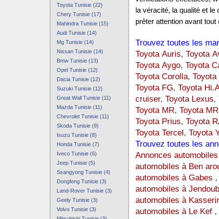
Toyota Tunisie (22)
la véracité, la qualité et
Chery Tunisie (17)
prêter attention avant tout 
Mahindra Tunisie (15)
Audi Tunisie (14)
Trouvez toutes les mar
Mg Tunisie (14)
Nissan Tunisie (14)
Toyota Auris
,
Toyota A
Bmw Tunisie (13)
Toyota Aygo
,
Toyota C
Opel Tunisie (12)
Toyota Corolla
,
Toyota 
Dacia Tunisie (12)
Toyota FG
,
Toyota Hi.
Suzuki Tunisie (12)
cruiser
,
Toyota Lexus
,
Great Wall Tunisie (11)
Mazda Tunisie (11)
Toyota MR
,
Toyota M
Chevrolet Tunisie (11)
Toyota Prius
,
Toyota R
Skoda Tunisie (9)
Toyota Tercel
,
Toyota Y
Isuzu Tunisie (8)
Trouvez toutes les ann
Honda Tunisie (7)
Annonces automobiles 
Iveco Tunisie (6)
Jeep Tunisie (5)
automobiles à Ben aro
Ssangyong Tunisie (4)
automobiles à Gabes
Dongfeng Tunisie (3)
automobiles à Jendou
Land-Rover Tunisie (3)
automobiles à Kasseri
Geely Tunisie (3)
Volvo Tunisie (3)
automobiles à Le Kef
Mitsubishi Tunisie (3)