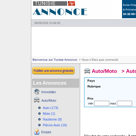
06/08/2026 10:46:09
Bienvenue sur Tunisie Annonce.
> Vous n'êtes pas connecté.
Auto/Moto
>
Aut
Pays
Les Annonces
Rubrique
Immobilier
Prix
Auto/Moto
min
max
Auto (173)
Moto (1)
Nautisme (8)
Pièces Auto (16)
Emploi