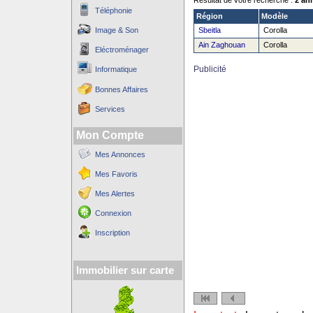
Résultat de votre recherche :
2 an
Téléphonie
Région
Modèle
Image & Son
Sbeitla
Corolla
Ain Zaghouan
Corolla
Eléctroménager
Publicité
Informatique
Bonnes Affaires
Services
Mon Compte
Mes Annonces
Mes Favoris
Mes Alertes
Connexion
Inscription
Immobilier sur carte