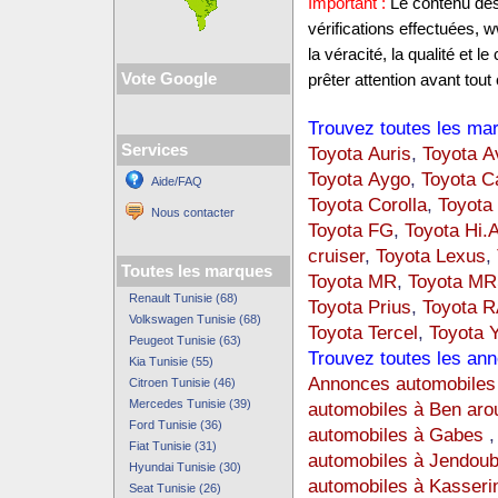
Important :
Le contenu des 
vérifications effectuées,
la véracité, la qualité et
Vote Google
prêter attention avant tout 
Trouvez toutes les mar
Services
Toyota Auris
,
Toyota A
Toyota Aygo
,
Toyota C
Aide/FAQ
Toyota Corolla
,
Toyota 
Nous contacter
Toyota FG
,
Toyota Hi.
cruiser
,
Toyota Lexus
,
Toutes les marques
Toyota MR
,
Toyota M
Renault Tunisie (68)
Toyota Prius
,
Toyota R
Volkswagen Tunisie (68)
Toyota Tercel
,
Toyota Y
Peugeot Tunisie (63)
Trouvez toutes les ann
Kia Tunisie (55)
Annonces automobiles 
Citroen Tunisie (46)
Mercedes Tunisie (39)
automobiles à Ben aro
Ford Tunisie (36)
automobiles à Gabes
Fiat Tunisie (31)
automobiles à Jendou
Hyundai Tunisie (30)
automobiles à Kasseri
Seat Tunisie (26)