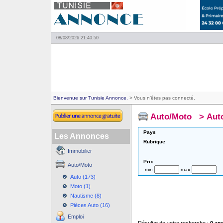
08/08/2026 21:40:50
Bienvenue sur Tunisie Annonce.
> Vous n'êtes pas connecté.
Auto/Moto
>
Aut
Pays
Les Annonces
Rubrique
Immobilier
Prix
Auto/Moto
min
max
Auto (173)
Moto (1)
Nautisme (8)
Pièces Auto (16)
Emploi