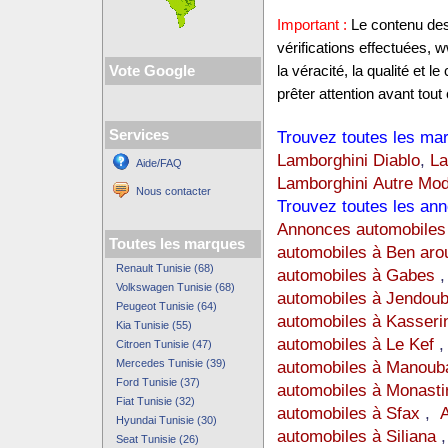
Important :
Le contenu des 
vérifications effectuées,
Vote Google
la véracité, la qualité et
prêter attention avant tout 
Services
Trouvez toutes les mar
Lamborghini Diablo
,
La
Aide/FAQ
Lamborghini Autre Mod
Nous contacter
Trouvez toutes les ann
Annonces automobiles 
Toutes les marques
automobiles à Ben aro
Renault Tunisie (68)
automobiles à Gabes
Volkswagen Tunisie (68)
automobiles à Jendou
Peugeot Tunisie (64)
automobiles à Kasseri
Kia Tunisie (55)
automobiles à Le Kef
Citroen Tunisie (47)
Mercedes Tunisie (39)
automobiles à Manoub
Ford Tunisie (37)
automobiles à Monasti
Fiat Tunisie (32)
automobiles à Sfax
,
A
Hyundai Tunisie (30)
automobiles à Siliana
Seat Tunisie (26)