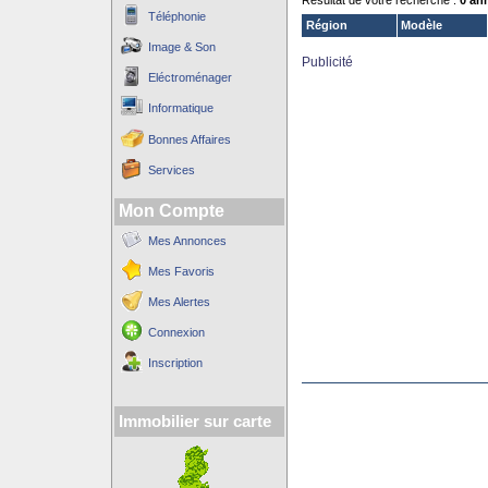
Résultat de votre recherche :
0 an
Téléphonie
Région
Modèle
Image & Son
Publicité
Eléctroménager
Informatique
Bonnes Affaires
Services
Mon Compte
Mes Annonces
Mes Favoris
Mes Alertes
Connexion
Inscription
Immobilier sur carte