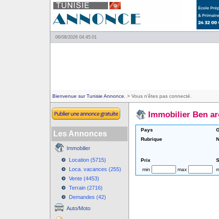
06/08/2026 04:45:01
Bienvenue sur Tunisie Annonce.
> Vous n'êtes pas connecté.
Immobilier Ben a
Pays
G
Les Annonces
Rubrique
N
Immobilier
Location (5715)
Prix
S
Loca. vacances (255)
min
max
m
Vente (4453)
Terrain (2716)
Demandes (42)
Auto/Moto