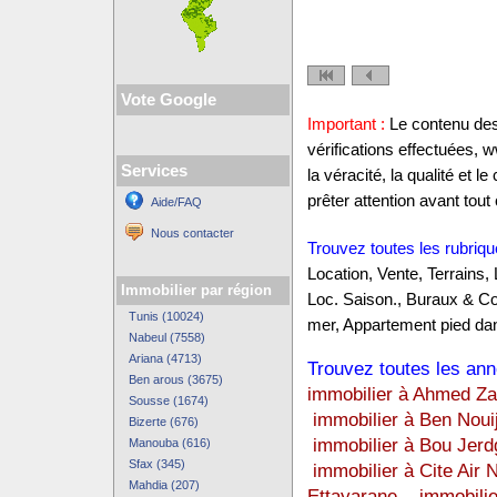
Vote Google
Important :
Le contenu des 
vérifications effectuées,
Services
la véracité, la qualité et
prêter attention avant tout 
Aide/FAQ
Nous contacter
Trouvez toutes les rubriqu
Location, Vente, Terrains,
Immobilier par région
Loc. Saison., Buraux & C
Tunis (10024)
mer, Appartement pied dan
Nabeul (7558)
Ariana (4713)
Trouvez toutes les anno
Ben arous (3675)
immobilier à Ahmed Za
Sousse (1674)
immobilier à Ben Nouij
Bizerte (676)
immobilier à Bou Jerd
Manouba (616)
Sfax (345)
immobilier à Cite Air 
Mahdia (207)
Ettayarane
,
immobilie