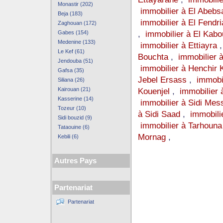
Monastir (202)
immobilier à El Abebs
Beja (183)
immobilier à El Fendri
Zaghouan (172)
,
immobilier à El Kabo
Gabes (154)
Medenine (133)
immobilier à Ettiayra
Le Kef (61)
Bouchta
,
immobilier 
Jendouba (51)
immobilier à Henchir K
Gafsa (35)
Jebel Ersass
,
immobil
Siliana (26)
Kairouan (21)
Kouenjel
,
immobilier 
Kasserine (14)
immobilier à Sidi Mes
Tozeur (10)
à Sidi Saad
,
immobili
Sidi bouzid (9)
immobilier à Tarhouna
Tataouine (6)
Mornag
,
Kebili (6)
Autres Pays
Partenariat
Partenariat