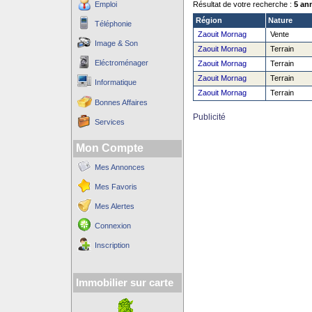
Emploi
Résultat de votre recherche :
5 an
Région
Nature
Téléphonie
Zaouit Mornag
Vente
Image & Son
Zaouit Mornag
Terrain
Eléctroménager
Zaouit Mornag
Terrain
Zaouit Mornag
Terrain
Informatique
Zaouit Mornag
Terrain
Bonnes Affaires
Publicité
Services
Mon Compte
Mes Annonces
Mes Favoris
Mes Alertes
Connexion
Inscription
Immobilier sur carte