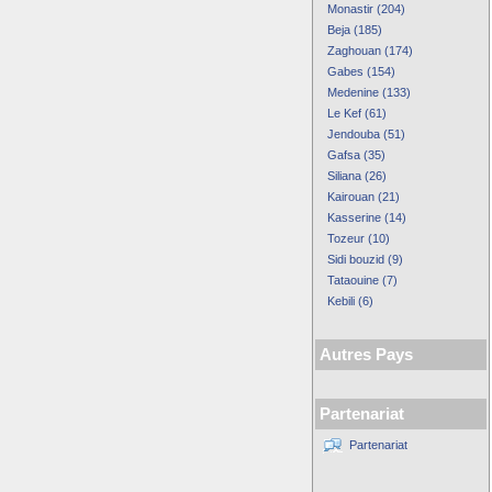
Monastir (204)
Beja (185)
Zaghouan (174)
Gabes (154)
Medenine (133)
Le Kef (61)
Jendouba (51)
Gafsa (35)
Siliana (26)
Kairouan (21)
Kasserine (14)
Tozeur (10)
Sidi bouzid (9)
Tataouine (7)
Kebili (6)
Autres Pays
Partenariat
Partenariat