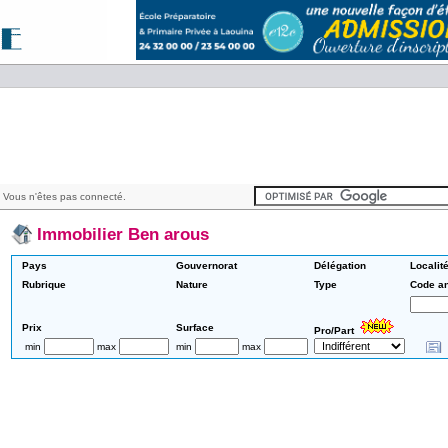
 Vous n'êtes pas connecté.
Immobilier Ben arous
Pays
Gouvernorat
Délégation
Localit
Rubrique
Nature
Type
Code a
Prix
Surface
Pro/Part
min
max
min
max