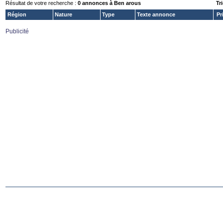
Résultat de votre recherche :
0 annonces à Ben arous
Tri
Région
Nature
Type
Texte annonce
Pr
Publicité