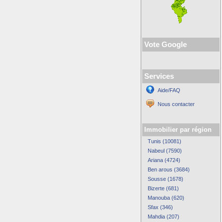
Vote Google
Services
Aide/FAQ
Nous contacter
Immobilier par région
Tunis (10081)
Nabeul (7590)
Ariana (4724)
Ben arous (3684)
Sousse (1678)
Bizerte (681)
Manouba (620)
Sfax (346)
Mahdia (207)