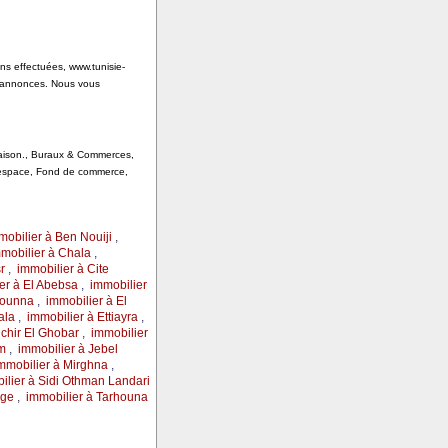
ons effectuées, www.tunisie-
s annonces. Nous vous
 Saison., Buraux & Commerces,
, espace, Fond de commerce,
mobilier à Ben Nouiji
,
mobilier à Chala
,
r
,
immobilier à Cite
er à El Abebsa
,
immobilier
Gounna
,
immobilier à El
ala
,
immobilier à Ettiayra
,
chir El Ghobar
,
immobilier
m
,
immobilier à Jebel
mmobilier à Mirghna
,
ilier à Sidi Othman Landari
age
,
immobilier à Tarhouna