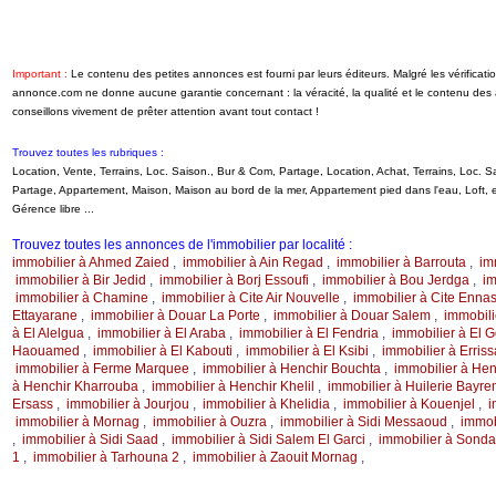
Important :
Le contenu des petites annonces est fourni par leurs éditeurs. Malgré les vérificati
annonce.com ne donne aucune garantie concernant : la véracité, la qualité et le contenu de
conseillons vivement de prêter attention avant tout contact !
Trouvez toutes les rubriques :
Location, Vente, Terrains, Loc. Saison., Bur & Com, Partage, Location, Achat, Terrains, Loc.
Partage, Appartement, Maison, Maison au bord de la mer, Appartement pied dans l'eau, Loft
Gérence libre ...
Trouvez toutes les annonces de l'immobilier par localité :
immobilier à Ahmed Zaied
,
immobilier à Ain Regad
,
immobilier à Barrouta
,
im
immobilier à Bir Jedid
,
immobilier à Borj Essoufi
,
immobilier à Bou Jerdga
,
im
immobilier à Chamine
,
immobilier à Cite Air Nouvelle
,
immobilier à Cite Ennas
Ettayarane
,
immobilier à Douar La Porte
,
immobilier à Douar Salem
,
immobili
à El Alelgua
,
immobilier à El Araba
,
immobilier à El Fendria
,
immobilier à El 
Haouamed
,
immobilier à El Kabouti
,
immobilier à El Ksibi
,
immobilier à Erriss
immobilier à Ferme Marquee
,
immobilier à Henchir Bouchta
,
immobilier à Hen
à Henchir Kharrouba
,
immobilier à Henchir Khelil
,
immobilier à Huilerie Bayre
Ersass
,
immobilier à Jourjou
,
immobilier à Khelidia
,
immobilier à Kouenjel
,
i
immobilier à Mornag
,
immobilier à Ouzra
,
immobilier à Sidi Messaoud
,
immob
,
immobilier à Sidi Saad
,
immobilier à Sidi Salem El Garci
,
immobilier à Sond
1
,
immobilier à Tarhouna 2
,
immobilier à Zaouit Mornag
,