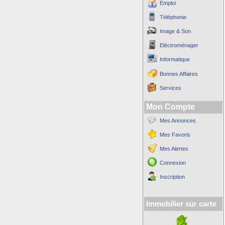
Emploi
Téléphonie
Image & Son
Eléctroménager
Informatique
Bonnes Affaires
Services
Mon Compte
Mes Annonces
Mes Favoris
Mes Alertes
Connexion
Inscription
Immobilier sur carte