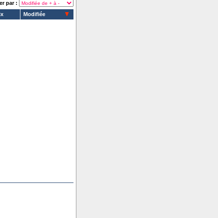
er par :
ix
Modifiée