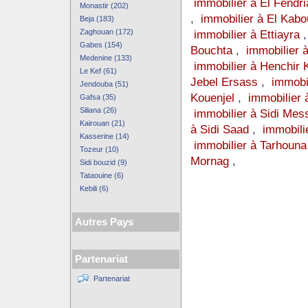
immobilier à El Fendri
Monastir (202)
,
immobilier à El Kabo
Beja (183)
Zaghouan (172)
immobilier à Ettiayra
Gabes (154)
Bouchta
,
immobilier 
Medenine (133)
immobilier à Henchir K
Le Kef (61)
Jebel Ersass
,
immobil
Jendouba (51)
Kouenjel
,
immobilier 
Gafsa (35)
Siliana (26)
immobilier à Sidi Mes
Kairouan (21)
à Sidi Saad
,
immobili
Kasserine (14)
immobilier à Tarhouna
Tozeur (10)
Mornag
,
Sidi bouzid (9)
Tataouine (6)
Kebili (6)
Autres Pays
Partenariat
Partenariat