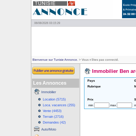
06/08/2026 03:15:29
Bienvenue sur Tunisie Annonce.
> Vous n'êtes pas connecté.
Immobilier Ben a
Pays
G
Les Annonces
Rubrique
N
Immobilier
Location (5715)
Prix
S
Loca. vacances (255)
min
max
m
Vente (4453)
Terrain (2716)
Demandes (42)
Auto/Moto