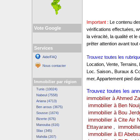
Important :
Le contenu des 
Vote Google
vérifications effectuées,
la véracité, la qualité et
prêter attention avant tout 
Services
Trouvez toutes les rubriqu
Aide/FAQ
Location, Vente, Terrains,
Nous contacter
Loc. Saison., Buraux & C
mer, Appartement pied dan
Immobilier par région
Tunis (10024)
Trouvez toutes les anno
Nabeul (7558)
immobilier à Ahmed Za
Ariana (4713)
immobilier à Ben Nouij
Ben arous (3675)
immobilier à Bou Jerd
Sousse (1674)
immobilier à Cite Air 
Bizerte (676)
Manouba (616)
Ettayarane
,
immobilie
Sfax (345)
immobilier à El Abebs
Mahdia (207)