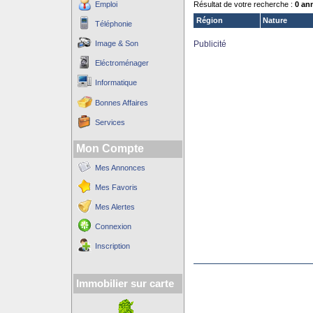
Emploi
Résultat de votre recherche :
0 an
Région
Nature
Téléphonie
Image & Son
Publicité
Eléctroménager
Informatique
Bonnes Affaires
Services
Mon Compte
Mes Annonces
Mes Favoris
Mes Alertes
Connexion
Inscription
Immobilier sur carte