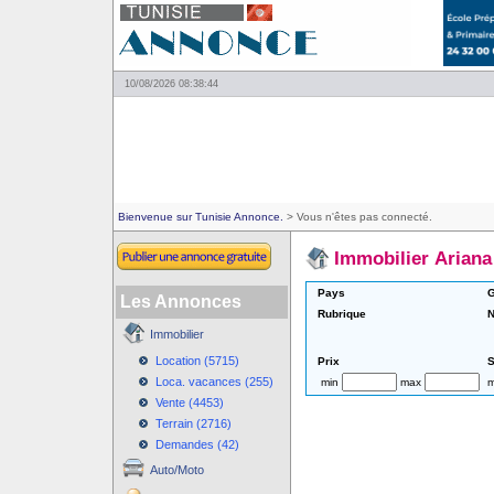
10/08/2026 08:38:44
Bienvenue sur Tunisie Annonce.
> Vous n'êtes pas connecté.
Immobilier Ariana
Pays
G
Les Annonces
Rubrique
N
Immobilier
Location (5715)
Prix
S
Loca. vacances (255)
min
max
m
Vente (4453)
Terrain (2716)
Demandes (42)
Auto/Moto