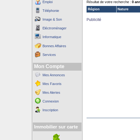
Emploi
Résultat de votre recherche :
0 an
Région
Nature
Téléphonie
Image & Son
Publicité
Eléctroménager
Informatique
Bonnes Affaires
Services
Mon Compte
Mes Annonces
Mes Favoris
Mes Alertes
Connexion
Inscription
Immobilier sur carte