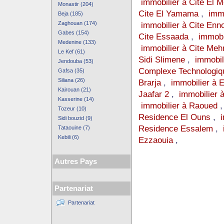
immobilier à Cite El 
Monastir (204)
Cite El Yamama
,
immo
Beja (185)
Zaghouan (174)
immobilier à Cite Enn
Gabes (154)
Cite Essaada
,
immobi
Medenine (133)
immobilier à Cite Meh
Le Kef (61)
Sidi Slimene
,
immobili
Jendouba (53)
Complexe Technologiq
Gafsa (35)
Siliana (26)
Brarja
,
immobilier à 
Kairouan (21)
Jaafar 2
,
immobilier 
Kasserine (14)
immobilier à Raoued
Tozeur (10)
Residence El Ouns
,
Sidi bouzid (9)
Residence Essalem
,
Tataouine (7)
Kebili (6)
Ezzaouia
,
Autres Pays
Partenariat
Partenariat