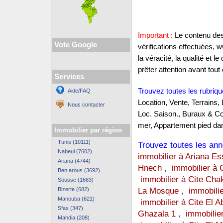
Important :
Le contenu des 
Vote Google
vérifications effectuées,
la véracité, la qualité et
prêter attention avant tout 
Services
Trouvez toutes les rubriqu
Aide/FAQ
Location, Vente, Terrains,
Nous contacter
Loc. Saison., Buraux & C
mer, Appartement pied dan
Immobilier par région
Tunis (10111)
Trouvez toutes les anno
Nabeul (7602)
immobilier à Ariana E
Ariana (4744)
Hnech
,
immobilier à 
Ben arous (3692)
immobilier à Cite Cha
Sousse (1683)
La Mosque
,
immobilie
Bizerte (682)
Manouba (621)
immobilier à Cite El A
Sfax (347)
Ghazala 1
,
immobilie
Mahdia (208)