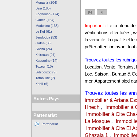
Monastir (204)
Beja (185)
Zaghouan (174)
Gabes (154)
Important :
Le contenu des 
Medenine (133)
Le Kef (61)
vérifications effectuées,
Jendouba (53)
la véracité, la qualité et
Gafsa (35)
prêter attention avant tout 
Siliana (26)
Kairouan (21)
Trouvez toutes les rubriqu
Kasserine (14)
Tozeur (10)
Location, Vente, Terrains,
Sidi bouzid (9)
Loc. Saison., Buraux & C
Tataouine (7)
mer, Appartement pied dan
Kebili (6)
Trouvez toutes les anno
Autres Pays
immobilier à Ariana E
Hnech
,
immobilier à 
immobilier à Cite Cha
Partenariat
La Mosque
,
immobilie
Partenariat
immobilier à Cite El A
Ghazala 1
,
immobilie