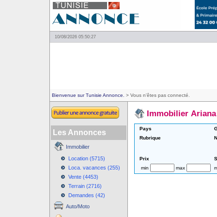
10/08/2026 05:50:27
Bienvenue sur Tunisie Annonce.
> Vous n'êtes pas connecté.
Immobilier Ariana
Pays
G
Les Annonces
Rubrique
N
Immobilier
Location (5715)
Prix
S
Loca. vacances (255)
min
max
m
Vente (4453)
Terrain (2716)
Demandes (42)
Auto/Moto