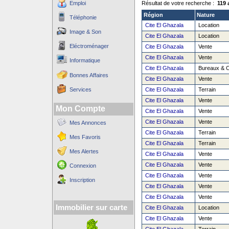
Emploi
Résultat de votre recherche :
119 
Région
Nature
Téléphonie
Cite El Ghazala
Location
Image & Son
Cite El Ghazala
Location
Eléctroménager
Cite El Ghazala
Vente
Cite El Ghazala
Vente
Informatique
Cite El Ghazala
Bureaux & 
Bonnes Affaires
Cite El Ghazala
Vente
Services
Cite El Ghazala
Terrain
Cite El Ghazala
Vente
Mon Compte
Cite El Ghazala
Vente
Cite El Ghazala
Vente
Mes Annonces
Cite El Ghazala
Terrain
Mes Favoris
Cite El Ghazala
Terrain
Mes Alertes
Cite El Ghazala
Vente
Cite El Ghazala
Vente
Connexion
Cite El Ghazala
Vente
Inscription
Cite El Ghazala
Vente
Cite El Ghazala
Vente
Immobilier sur carte
Cite El Ghazala
Location
Cite El Ghazala
Vente