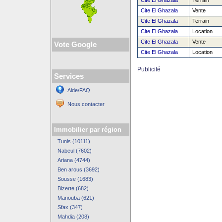
Cite El Ghazala
Terrain
Cite El Ghazala
Vente
Cite El Ghazala
Terrain
Cite El Ghazala
Location
Cite El Ghazala
Vente
Vote Google
Cite El Ghazala
Location
Publicité
Services
Aide/FAQ
Nous contacter
Immobilier par région
Tunis (10111)
Nabeul (7602)
Ariana (4744)
Ben arous (3692)
Sousse (1683)
Bizerte (682)
Manouba (621)
Sfax (347)
Mahdia (208)