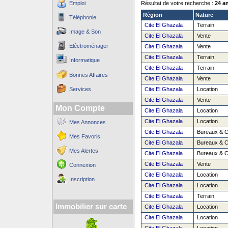
Emploi
Résultat de votre recherche :
24 a
Région
Nature
Téléphonie
Cite El Ghazala
Terrain
Image & Son
Cite El Ghazala
Vente
Eléctroménager
Cite El Ghazala
Vente
Cite El Ghazala
Terrain
Informatique
Cite El Ghazala
Terrain
Bonnes Affaires
Cite El Ghazala
Vente
Services
Cite El Ghazala
Location
Cite El Ghazala
Vente
Mon Compte
Cite El Ghazala
Location
Cite El Ghazala
Location
Mes Annonces
Cite El Ghazala
Bureaux & 
Mes Favoris
Cite El Ghazala
Bureaux & 
Mes Alertes
Cite El Ghazala
Bureaux & 
Cite El Ghazala
Vente
Connexion
Cite El Ghazala
Location
Inscription
Cite El Ghazala
Location
Cite El Ghazala
Terrain
Immobilier sur carte
Cite El Ghazala
Location
Cite El Ghazala
Location