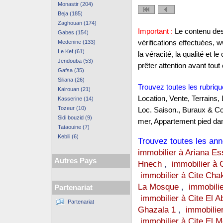
Monastir (204)
Beja (185)
Zaghouan (174)
Important :
Le contenu des 
Gabes (154)
Medenine (133)
vérifications effectuées,
Le Kef (61)
la véracité, la qualité et
Jendouba (53)
prêter attention avant tout 
Gafsa (35)
Siliana (26)
Trouvez toutes les rubriqu
Kairouan (21)
Location, Vente, Terrains,
Kasserine (14)
Tozeur (10)
Loc. Saison., Buraux & C
Sidi bouzid (9)
mer, Appartement pied dan
Tataouine (7)
Kebili (6)
Trouvez toutes les anno
immobilier à Ariana E
Autres Pays
Hnech
,
immobilier à 
immobilier à Cite Cha
La Mosque
,
immobilie
Partenariat
immobilier à Cite El A
Partenariat
Ghazala 1
,
immobilie
immobilier à Cite El 