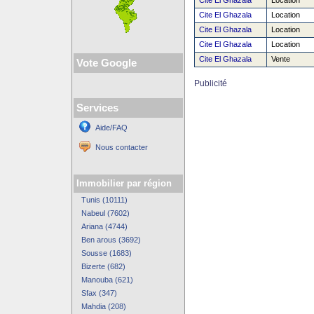
Cite El Ghazala
Location
Cite El Ghazala
Location
Cite El Ghazala
Location
Cite El Ghazala
Location
Cite El Ghazala
Vente
Vote Google
Publicité
Services
Aide/FAQ
Nous contacter
Immobilier par région
Tunis (10111)
Nabeul (7602)
Ariana (4744)
Ben arous (3692)
Sousse (1683)
Bizerte (682)
Manouba (621)
Sfax (347)
Mahdia (208)