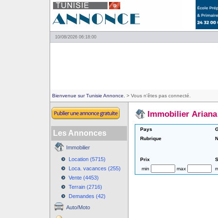
10/08/2026 06:18:00
Bienvenue sur Tunisie Annonce.
> Vous n'êtes pas connecté.
Immobilier Ariana
Pays
G
Les Annonces
Rubrique
N
Immobilier
Location (5715)
Prix
S
Loca. vacances (255)
min
max
m
Vente (4453)
Terrain (2716)
Demandes (42)
Auto/Moto