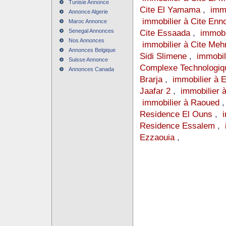
Tunisie Annonce
Cite El Yamama
,
immo
Annonce Algerie
immobilier à Cite Enn
Maroc Annonce
Senegal Annonces
Cite Essaada
,
immobi
Nos Annonces
immobilier à Cite Meh
Annonces Belgique
Sidi Slimene
,
immobili
Suisse Annonce
Complexe Technologiq
Annonces Canada
Brarja
,
immobilier à 
Jaafar 2
,
immobilier 
immobilier à Raoued
Residence El Ouns
,
Residence Essalem
,
Ezzaouia
,