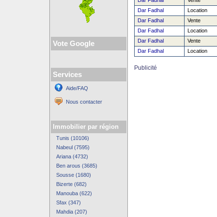
Dar Fadhal
Vente
Dar Fadhal
Location
Dar Fadhal
Vente
Dar Fadhal
Location
Dar Fadhal
Vente
Vote Google
Dar Fadhal
Location
Publicité
Services
Aide/FAQ
Nous contacter
Immobilier par région
Tunis (10106)
Nabeul (7595)
Ariana (4732)
Ben arous (3685)
Sousse (1680)
Bizerte (682)
Manouba (622)
Sfax (347)
Mahdia (207)