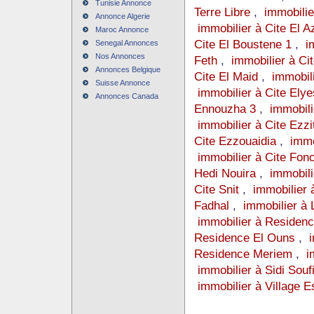
Tunisie Annonce
Terre Libre
,
immobilie
Annonce Algerie
immobilier à Cite El A
Maroc Annonce
Cite El Boustene 1
,
i
Senegal Annonces
Nos Annonces
Feth
,
immobilier à Ci
Annonces Belgique
Cite El Maid
,
immobil
Suisse Annonce
immobilier à Cite Elye
Annonces Canada
Ennouzha 3
,
immobili
immobilier à Cite Ezzi
Cite Ezzouaidia
,
immo
immobilier à Cite Fonc
Hedi Nouira
,
immobili
Cite Snit
,
immobilier 
Fadhal
,
immobilier à
immobilier à Residenc
Residence El Ouns
,
Residence Meriem
,
i
immobilier à Sidi Souf
immobilier à Village E