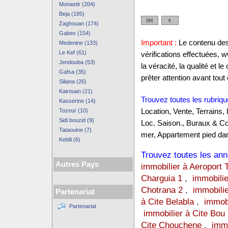
Monastir (204)
Beja (185)
Zaghouan (174)
Gabes (154)
Important :
Le contenu des 
Medenine (133)
Le Kef (61)
vérifications effectuées,
Jendouba (53)
la véracité, la qualité et
Gafsa (35)
prêter attention avant tout 
Siliana (26)
Kairouan (21)
Trouvez toutes les rubriqu
Kasserine (14)
Tozeur (10)
Location, Vente, Terrains,
Sidi bouzid (9)
Loc. Saison., Buraux & C
Tataouine (7)
mer, Appartement pied dan
Kebili (6)
Trouvez toutes les anno
Autres Pays
immobilier à Aeroport 
Charguia 1
,
immobilie
Chotrana 2
,
immobili
Partenariat
à Cite Belabla
,
immobi
Partenariat
immobilier à Cite Bou
Cite Chouchene
,
immo