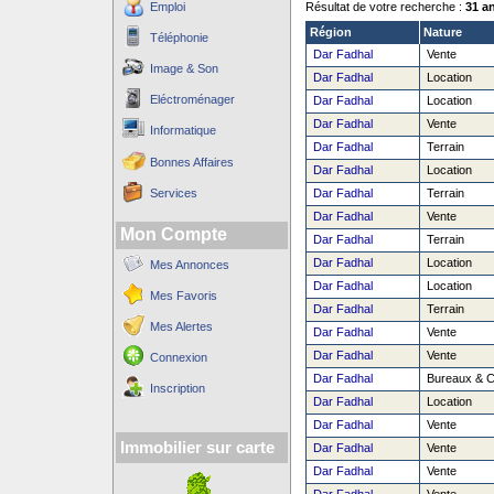
Emploi
Résultat de votre recherche :
31 a
Région
Nature
Téléphonie
Dar Fadhal
Vente
Image & Son
Dar Fadhal
Location
Eléctroménager
Dar Fadhal
Location
Dar Fadhal
Vente
Informatique
Dar Fadhal
Terrain
Bonnes Affaires
Dar Fadhal
Location
Services
Dar Fadhal
Terrain
Dar Fadhal
Vente
Mon Compte
Dar Fadhal
Terrain
Dar Fadhal
Location
Mes Annonces
Dar Fadhal
Location
Mes Favoris
Dar Fadhal
Terrain
Mes Alertes
Dar Fadhal
Vente
Dar Fadhal
Vente
Connexion
Dar Fadhal
Bureaux & 
Inscription
Dar Fadhal
Location
Dar Fadhal
Vente
Immobilier sur carte
Dar Fadhal
Vente
Dar Fadhal
Vente