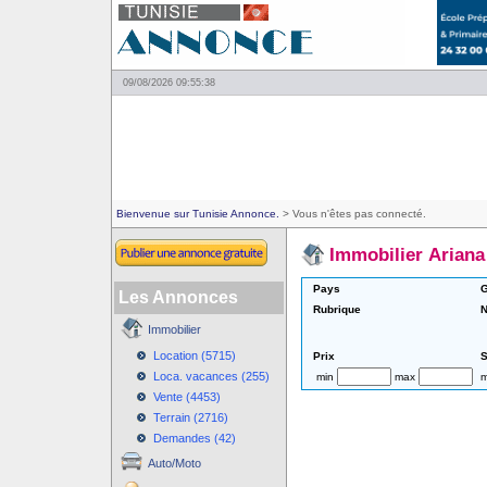
09/08/2026 09:55:38
Bienvenue sur Tunisie Annonce.
> Vous n'êtes pas connecté.
Immobilier Ariana
Pays
G
Les Annonces
Rubrique
N
Immobilier
Location (5715)
Prix
S
Loca. vacances (255)
min
max
m
Vente (4453)
Terrain (2716)
Demandes (42)
Auto/Moto