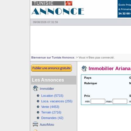
09/08/2026 07:31:59
Bienvenue sur Tunisie Annonce.
> Vous n'êtes pas connecté.
Immobilier Ariana
Pays
G
Les Annonces
Rubrique
N
Immobilier
Location (5715)
Prix
S
Loca. vacances (255)
min
max
m
Vente (4453)
Terrain (2716)
Demandes (42)
Auto/Moto