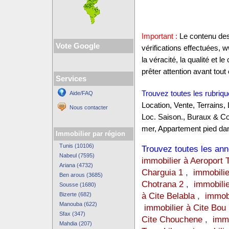
Important :
Le contenu des 
Vote Google
vérifications effectuées,
la véracité, la qualité et
prêter attention avant tout 
Services
Trouvez toutes les rubriqu
Aide/FAQ
Location, Vente, Terrains,
Nous contacter
Loc. Saison., Buraux & C
mer, Appartement pied dan
Immobilier par région
Tunis (10106)
Trouvez toutes les anno
Nabeul (7595)
immobilier à Aeroport 
Ariana (4732)
Charguia 1
,
immobilie
Ben arous (3685)
Chotrana 2
,
immobili
Sousse (1680)
à Cite Belabla
,
immobi
Bizerte (682)
Manouba (622)
immobilier à Cite Bou
Sfax (347)
Cite Chouchene
,
immo
Mahdia (207)