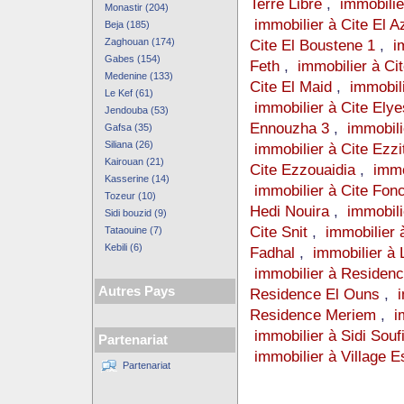
Terre Libre
,
immobilie
Monastir (204)
immobilier à Cite El A
Beja (185)
Zaghouan (174)
Cite El Boustene 1
,
i
Gabes (154)
Feth
,
immobilier à Ci
Medenine (133)
Cite El Maid
,
immobil
Le Kef (61)
immobilier à Cite Elye
Jendouba (53)
Ennouzha 3
,
immobili
Gafsa (35)
Siliana (26)
immobilier à Cite Ezzi
Kairouan (21)
Cite Ezzouaidia
,
immo
Kasserine (14)
immobilier à Cite Fonc
Tozeur (10)
Hedi Nouira
,
immobili
Sidi bouzid (9)
Cite Snit
,
immobilier 
Tataouine (7)
Kebili (6)
Fadhal
,
immobilier à
immobilier à Residenc
Autres Pays
Residence El Ouns
,
Residence Meriem
,
i
immobilier à Sidi Souf
Partenariat
immobilier à Village E
Partenariat