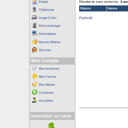
Emploi
Résultat de votre recherche :
0 an
Région
Nature
Téléphonie
Image & Son
Publicité
Eléctroménager
Informatique
Bonnes Affaires
Services
Mon Compte
Mes Annonces
Mes Favoris
Mes Alertes
Connexion
Inscription
Immobilier sur carte