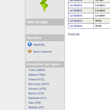
La Soukra
Terrain
La Soukra
Location
La Soukra
Location
La Soukra
Location
La Soukra
Vente
Vote Google
La Soukra
Vente
Publicité
Services
Aide/FAQ
Nous contacter
Immobilier par région
Tunis (10053)
Nabeul (7584)
Ariana (4711)
Ben arous (3677)
Sousse (1675)
Bizerte (678)
Manouba (617)
Sfax (346)
Mahdia (207)