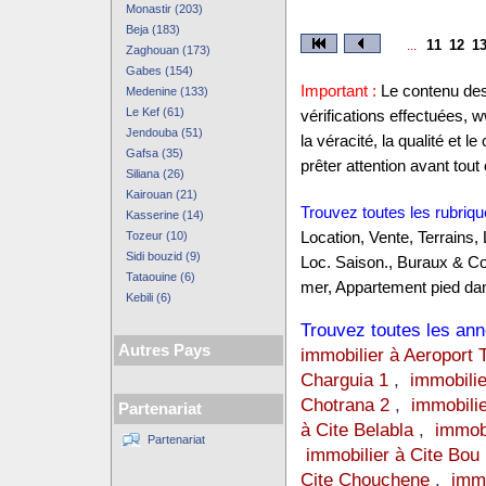
Monastir (203)
Beja (183)
11
12
1
...
Zaghouan (173)
Gabes (154)
Important :
Le contenu des 
Medenine (133)
Le Kef (61)
vérifications effectuées,
Jendouba (51)
la véracité, la qualité et
Gafsa (35)
prêter attention avant tout 
Siliana (26)
Kairouan (21)
Trouvez toutes les rubriqu
Kasserine (14)
Tozeur (10)
Location, Vente, Terrains,
Sidi bouzid (9)
Loc. Saison., Buraux & C
Tataouine (6)
mer, Appartement pied dan
Kebili (6)
Trouvez toutes les anno
Autres Pays
immobilier à Aeroport 
Charguia 1
,
immobilie
Chotrana 2
,
immobili
Partenariat
à Cite Belabla
,
immobi
Partenariat
immobilier à Cite Bou
Cite Chouchene
,
immo