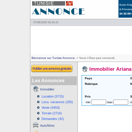
07/08/2026 03:44:10
Bienvenue sur Tunisie Annonce.
> Vous n'êtes pas connecté.
Immobilier Ariana
Pays
G
Les Annonces
Rubrique
N
Immobilier
Location (5715)
Prix
S
Loca. vacances (255)
min
max
m
Vente (4453)
Terrain (2716)
Demandes (42)
Auto/Moto