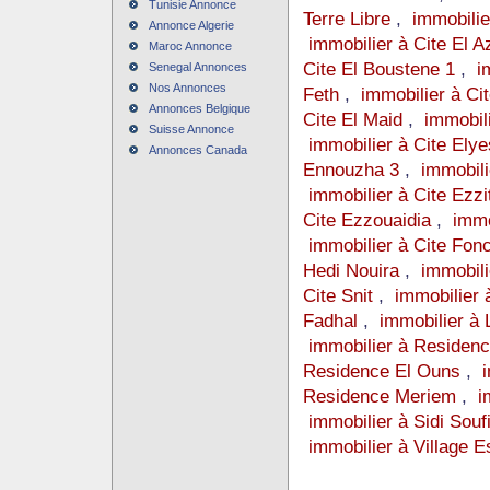
Tunisie Annonce
Terre Libre
,
immobilie
Annonce Algerie
immobilier à Cite El A
Maroc Annonce
Cite El Boustene 1
,
i
Senegal Annonces
Nos Annonces
Feth
,
immobilier à Ci
Annonces Belgique
Cite El Maid
,
immobil
Suisse Annonce
immobilier à Cite Elye
Annonces Canada
Ennouzha 3
,
immobili
immobilier à Cite Ezzi
Cite Ezzouaidia
,
immo
immobilier à Cite Fonc
Hedi Nouira
,
immobili
Cite Snit
,
immobilier 
Fadhal
,
immobilier à
immobilier à Residenc
Residence El Ouns
,
Residence Meriem
,
i
immobilier à Sidi Souf
immobilier à Village E