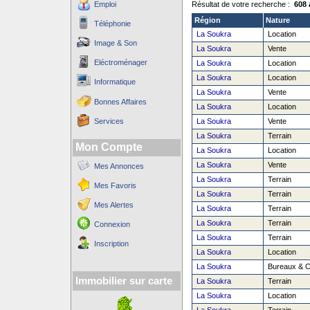
Emploi
Résultat de votre recherche :
608 
Région
Nature
Téléphonie
La Soukra
Location
Image & Son
La Soukra
Vente
Eléctroménager
La Soukra
Location
La Soukra
Location
Informatique
La Soukra
Vente
Bonnes Affaires
La Soukra
Location
Services
La Soukra
Vente
La Soukra
Terrain
Mon Compte
La Soukra
Location
La Soukra
Vente
Mes Annonces
La Soukra
Terrain
Mes Favoris
La Soukra
Terrain
Mes Alertes
La Soukra
Terrain
La Soukra
Terrain
Connexion
La Soukra
Terrain
Inscription
La Soukra
Location
La Soukra
Bureaux & 
Immobilier sur carte
La Soukra
Terrain
La Soukra
Location