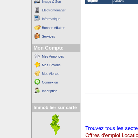
Région
Activit´
Image & Son
Eléctroménager
Informatique
Bonnes Affaires
Services
Mon Compte
Mes Annonces
Mes Favoris
Mes Alertes
Connexion
Inscription
Immobilier sur carte
Trouvez tous les secte
Offres d'emploi Locati