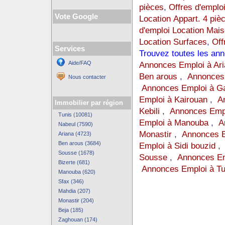
pièces
,
Offres d'emplo
Vote Google
Location Appart. 4 piè
d'emploi Location Mai
Location Surfaces
,
Off
Services
Trouvez toutes les an
Aide/FAQ
Annonces Emploi à Ari
Ben arous
,
Annonces 
Nous contacter
Annonces Emploi à G
Emploi à Kairouan
,
A
Immobilier par région
Kebili
,
Annonces Empl
Tunis (10081)
Emploi à Manouba
,
A
Nabeul (7590)
Monastir
,
Annonces E
Ariana (4723)
Ben arous (3684)
Emploi à Sidi bouzid
Sousse (1678)
Sousse
,
Annonces Em
Bizerte (681)
Annonces Emploi à Tu
Manouba (620)
Sfax (346)
Mahdia (207)
Monastir (204)
Beja (185)
Zaghouan (174)