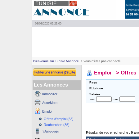
08/08/2026 09:23:00
Bienvenue sur Tunisie Annonce.
> Vous n'êtes pas connecté.
Emploi
>
Offres
Pays
Les Annonces
Rubrique
Immobilier
Salaire
min
max
Auto/Moto
Emploi
Offres d'emploi (53)
Recherches (35)
Téléphonie
Résultat de votre recherche :
0 an