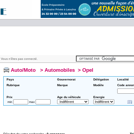
 Vous n'êtes pas connecté.
Auto/Moto
>
Automobiles
>
Opel
Pays
Gouvernorat
Délégation
Localité
Rubrique
Marque
Modèle
Code anno
Prix
Age du véhicule
Energie
min
max