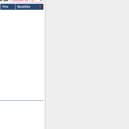
er par :
Prix
Modifiée