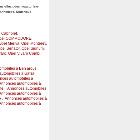
ons effectuées, www.tunisie-
s annonces. Nous vous
.Cabriolet
,
pel COMMODORE
,
Opel Meriva
,
Opel Monterey
,
pel Senator
,
Opel Signum
,
varo
,
Opel Vivaro Combi
,
omobiles à Ben arous
,
automobiles à Gafsa
,
nces automobiles à
Annonces automobiles à
ne
,
Annonces automobiles
Annonces automobiles à
e
,
Annonces automobiles à
Annonces automobiles à