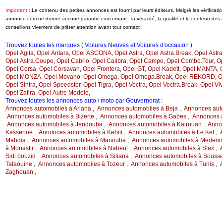
Important :
Le contenu des petites annonces est fourni par leurs éditeurs. Malgré les vérificati
annonce.com ne donne aucune garantie concernant : la véracité, la qualité et le contenu de
conseillons vivement de prêter attention avant tout contact !
Trouvez toutes les marques ( Voitures Neuves et Voitures d'occasion ):
Opel Agila
,
Opel Antara
,
Opel ASCONA
,
Opel Astra
,
Opel Astra.Break
,
Opel Astra
Opel Astra.Coupe
,
Opel Cabrio
,
Opel Calibra
,
Opel Campo
,
Opel Combo.Tour
,
O
Opel Corsa
,
Opel Corsavan
,
Opel Frontera
,
Opel GT
,
Opel Kadett
,
Opel MANTA
,
Opel MONZA
,
Opel Movano
,
Opel Omega
,
Opel Omega.Break
,
Opel REKORD
,
O
Opel Sintra
,
Opel Speedster
,
Opel Tigra
,
Opel Vectra
,
Opel Vectra.Break
,
Opel Vi
Opel Zafira
,
Opel Autre Modèle
,
Trouvez toutes les annonces auto / moto par Gouvernorat :
Annonces automobiles à Ariana
,
Annonces automobiles à Beja
,
Annonces aut
Annonces automobiles à Bizerte
,
Annonces automobiles à Gabes
,
Annonces 
Annonces automobiles à Jendouba
,
Annonces automobiles à Kairouan
,
Anno
Kasserine
,
Annonces automobiles à Kebili
,
Annonces automobiles à Le Kef
,
Mahdia
,
Annonces automobiles à Manouba
,
Annonces automobiles à Medeni
à Monastir
,
Annonces automobiles à Nabeul
,
Annonces automobiles à Sfax
,
Sidi bouzid
,
Annonces automobiles à Siliana
,
Annonces automobiles à Souss
Tataouine
,
Annonces automobiles à Tozeur
,
Annonces automobiles à Tunis
,
Zaghouan
,