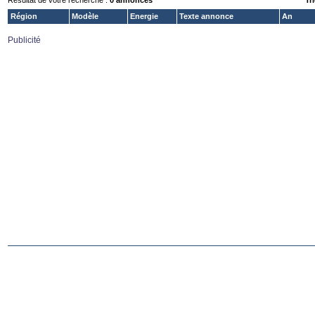
Résultat de votre recherche :
0 annonces
Tri
Région
Modèle
Energie
Texte annonce
An
Publicité