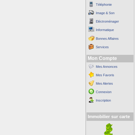
Téléphonie
Image & Son
Eléctroménager
Informatique
Bonnes Affaires
Services
Mon Compte
Mes Annonces
Mes Favoris
Mes Alertes
Connexion
Inscription
Immobilier sur carte