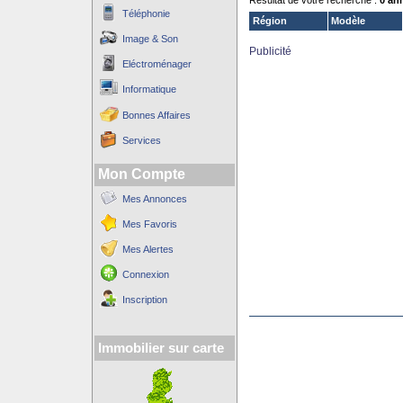
Résultat de votre recherche :
0 an
Téléphonie
Région
Modèle
Image & Son
Publicité
Eléctroménager
Informatique
Bonnes Affaires
Services
Mon Compte
Mes Annonces
Mes Favoris
Mes Alertes
Connexion
Inscription
Immobilier sur carte