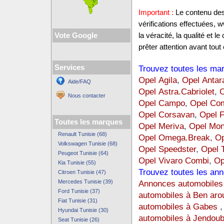
Important :
Le contenu des 
vérifications effectuées,
Vote Google
la véracité, la qualité et
prêter attention avant tout 
Services
Trouvez toutes les mar
Opel Agila
,
Opel Antar
Aide/FAQ
Opel Astra.Cabriolet
,
O
Nous contacter
Opel Campo
,
Opel Co
Opel Corsavan
,
Opel F
Toutes les marques
Opel Meriva
,
Opel Mon
Renault Tunisie (68)
Opel Omega.Break
,
O
Volkswagen Tunisie (68)
Opel Speedster
,
Opel T
Peugeot Tunisie (64)
Opel Vivaro Combi
,
Op
Kia Tunisie (55)
Trouvez toutes les ann
Citroen Tunisie (47)
Mercedes Tunisie (39)
Annonces automobiles 
Ford Tunisie (37)
automobiles à Ben aro
Fiat Tunisie (31)
automobiles à Gabes
Hyundai Tunisie (30)
automobiles à Jendou
Seat Tunisie (26)