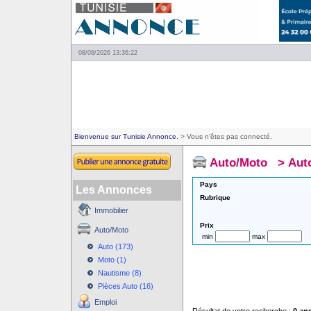
08/08/2026 13:36:22
Bienvenue sur Tunisie Annonce.
> Vous n'êtes pas connecté.
Auto/Moto
>
Aut
Pays
Les Annonces
Rubrique
Immobilier
Prix
Auto/Moto
min
max
Auto (173)
Moto (1)
Nautisme (8)
Pièces Auto (16)
Emploi