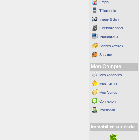
Emploi
Téléphonie
Image & Son
Eléctroménager
Informatique
Bonnes Affaires
Services
Mon Compte
Mes Annonces
Mes Favoris
Mes Alertes
Connexion
Inscription
Immobilier sur carte