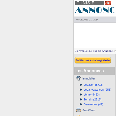
07/08/2026 21:14:14
Bienvenue sur Tunisie Annonce.
>
Les Annonces
Immobilier
Location (5715)
Loca. vacances (255)
Vente (4453)
Terrain (2716)
Demandes (42)
Auto/Moto