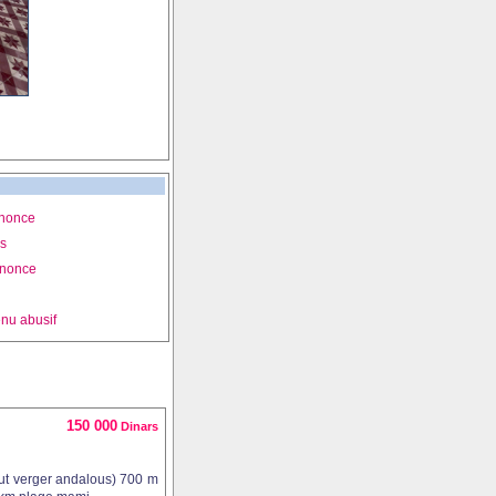
nnonce
is
nnonce
nu abusif
150 000
Dinars
out verger andalous) 700 m