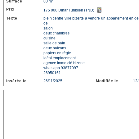
Surface
80 m²
Prix
175 000 Dinar Tunisien (TND)
Texte
plein centre ville bizerte a vendre un appartement en
de
salon
deux chambres
cuisine
salle de bain
deux balcons
papiers en règle
idéal emplacement
agence immo clé bizerte
whatsapp 93877097
26950161
Insérée le
26/11/2025
Modifiée le
12/