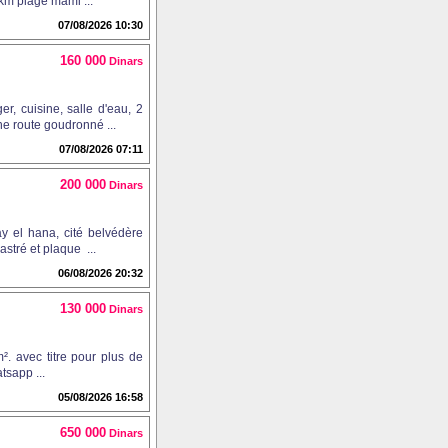
 km plage mami ...
07/08/2026 10:30
160 000
Dinars
, cuisine, salle d'eau, 2
ne route goudronné ...
07/08/2026 07:11
200 000
Dinars
y el hana, cité belvédère
astré et plaque ...
06/08/2026 20:32
130 000
Dinars
². avec titre pour plus de
sapp ...
05/08/2026 16:58
650 000
Dinars