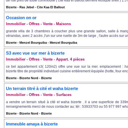
de rue pres de toute commodité ( cité kaa el balout derriere kiosque shell ) 1.5
Bizerte - Ras Jebel - Cite Kaa El Ballout
Occasion on or
Immobilier - Offres - Vente - Maisons
grande villa de 3 chambres à coucher plus une grande sallon, salle à manger
vérandas, avec 2 accès ,l'un sur une ruelle de 3m de large , l'autre accès sur u
Bizerte - Menzel Bourguiba - Menzel Bourguiba
S3 avec vue sur mer à bizerte
Immobilier - Offres - Vente - Appart. 4 pièces
ce bel appartement s3( 120m2) offre une vue sur la mer. emplacement : ha
bizerte titre de propriété individuel cuisine entièrement équipée (hotte, four enc
Bizerte - Bizerte Nord - Bizerte
Un terrain titré à cité el waha bizerte
Immobilier - Offres - Vente - Surfaces
a vendre un terrain situé à cité el waha bizerte . il a une superficie de 339m
renseignements merci de nous contacter au: tél : 53933703 ou 55 977 997 what
Bizerte - Bizerte Nord - Bizerte
Immeuble amaya à bizerte