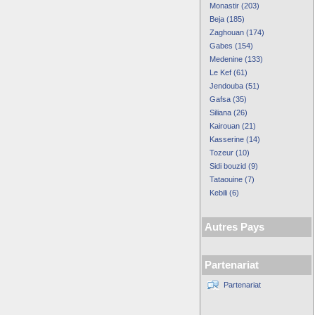
Monastir (203)
Beja (185)
Zaghouan (174)
Gabes (154)
Medenine (133)
Le Kef (61)
Jendouba (51)
Gafsa (35)
Siliana (26)
Kairouan (21)
Kasserine (14)
Tozeur (10)
Sidi bouzid (9)
Tataouine (7)
Kebili (6)
Autres Pays
Partenariat
Partenariat