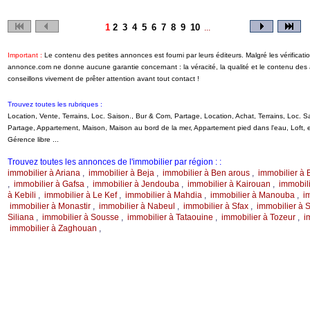
1
2
3
4
5
6
7
8
9
10
...
Important :
Le contenu des petites annonces est fourni par leurs éditeurs. Malgré les vérificati
annonce.com ne donne aucune garantie concernant : la véracité, la qualité et le contenu de
conseillons vivement de prêter attention avant tout contact !
Trouvez toutes les rubriques :
Location, Vente, Terrains, Loc. Saison., Bur & Com, Partage, Location, Achat, Terrains, Loc.
Partage, Appartement, Maison, Maison au bord de la mer, Appartement pied dans l'eau, Loft
Gérence libre ...
Trouvez toutes les annonces de l'immobilier par région : :
immobilier à Ariana
,
immobilier à Beja
,
immobilier à Ben arous
,
immobilier à 
,
immobilier à Gafsa
,
immobilier à Jendouba
,
immobilier à Kairouan
,
immobili
à Kebili
,
immobilier à Le Kef
,
immobilier à Mahdia
,
immobilier à Manouba
,
i
immobilier à Monastir
,
immobilier à Nabeul
,
immobilier à Sfax
,
immobilier à S
Siliana
,
immobilier à Sousse
,
immobilier à Tataouine
,
immobilier à Tozeur
,
i
immobilier à Zaghouan
,