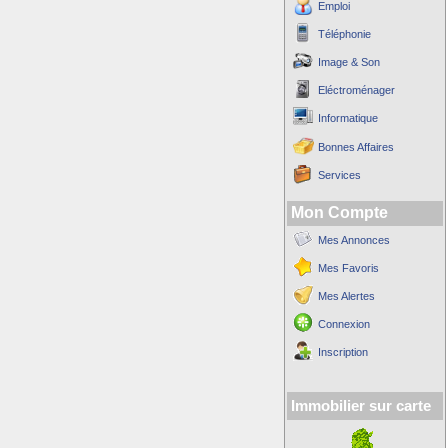
Emploi
Téléphonie
Image & Son
Eléctroménager
Informatique
Bonnes Affaires
Services
Mon Compte
Mes Annonces
Mes Favoris
Mes Alertes
Connexion
Inscription
Immobilier sur carte