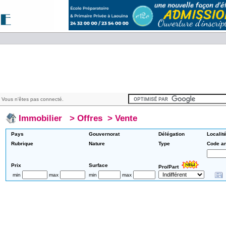
 Vous n'êtes pas connecté.
Immobilier
>
Offres
>
Vente
Pays
Gouvernorat
Délégation
Localit
Rubrique
Nature
Type
Code a
Prix
Surface
Pro/Part
min
max
min
max