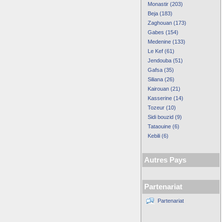
Monastir (203)
Beja (183)
Zaghouan (173)
Gabes (154)
Medenine (133)
Le Kef (61)
Jendouba (51)
Gafsa (35)
Siliana (26)
Kairouan (21)
Kasserine (14)
Tozeur (10)
Sidi bouzid (9)
Tataouine (6)
Kebili (6)
Autres Pays
Partenariat
Partenariat