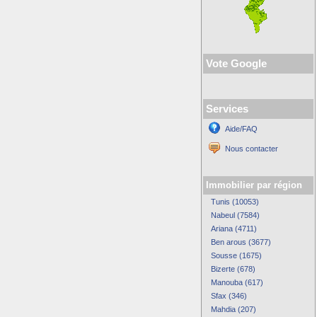
Vote Google
Services
Aide/FAQ
Nous contacter
Immobilier par région
Tunis (10053)
Nabeul (7584)
Ariana (4711)
Ben arous (3677)
Sousse (1675)
Bizerte (678)
Manouba (617)
Sfax (346)
Mahdia (207)