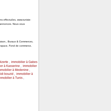
ons effectuées, www.tunisie-
s annonces. Nous vous
 Saison., Buraux & Commerces,
, espace, Fond de commerce,
Bizerte
,
immobilier à Gabes
er à Kasserine
,
immobilier
mmobilier à Medenine
,
idi bouzid
,
immobilier à
mmobilier à Tunis
,