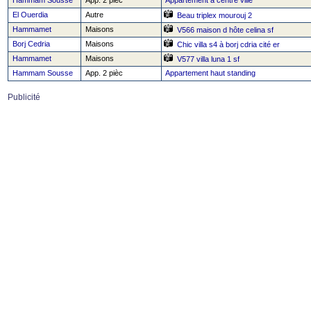
Hammam Sousse
App. 2 pièc
Appartement a centre ville
El Ouerdia
Autre
Beau triplex mourouj 2
Hammamet
Maisons
V566 maison d hôte celina sf
Borj Cedria
Maisons
Chic villa s4 à borj cdria cité er
Hammamet
Maisons
V577 villa luna 1 sf
Hammam Sousse
App. 2 pièc
Appartement haut standing
Publicité