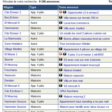
Résultat de votre recherche :
9 196 annonces
Tri
Région
Type
Texte annonce
Cite Ennasr 2
App. 4 pièc
Opportunité s3 à ennasr2
Borj El Amri
Maisons
Villa neuve sur terrain 700 m
El Menzah 8
Autre
Local tout commerce
Hammamet
Maisons
Villa avec studios
Cite Ennasr 2
App. 2 pièc
Un studio lux neuf 2 pièces cuisine sal
La Mannouba
Autre
Bonne affaire manouba fond de comm
Zone Hoteliere
Autre
Pour investisseur hôtelier
Village Mediter
App. 4 pièc
Appartement 4 pièces au village mé
El Manar 1
App. 4 pièc
S plus 3 a el manar 1 wb4503
Bizerte
App. 4 pièc
S3 avec vue sur mer à bizerte
El Mourouj
App. 4 pièc
Appartement khaled mourouj3
Fouchana
Maisons
Maison khaled
Naassen
Maisons
Maison naassen
Denden
Maisons
Villa en bon etat
El Menzah 5
App. 5 pièc
S3 menzah 5
Cite Ezzitoun 1
Maisons
Offre fouchana
El Mourouj
Maisons
Maison mourouj 2
Hammam Sousse
App. 3 pièc
Appartement haut standing a ne pas raté
Hammam Sousse
Maisons
Maison pour famille avec deux locaux co